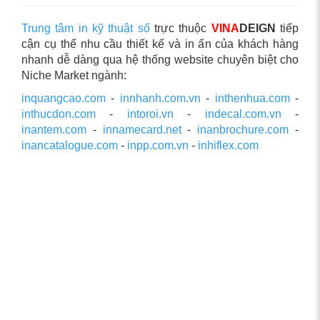
Trung tâm in kỹ thuật số
trực thuộc
VINA
DEIGN
tiếp
cận cụ thể nhu cầu thiết kế và in ấn của khách hàng
nhanh dễ dàng qua hệ thống website chuyên biệt cho
Niche Market ngành:
inquangcao.com
-
innhanh.com.vn
-
inthenhua.com
-
inthucdon.com
-
intoroi.vn
-
indecal.com.vn
-
inantem.com
-
innamecard.net
-
inanbrochure.com
-
inancatalogue.com
-
inpp.com.vn
-
inhiflex.com