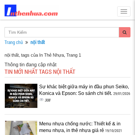
Togg
navig
Trang chủ
nội thất
nội thất, tags của In Thẻ Nhựa
, Trang 1
Thông tin đang cập nhật
TIN MỚI NHẤT TAGS NỘI THẤT
Sự khác biệt giữa máy in đầu phun Seiko,
Konica và Epson: So sánh chi tiết.
29/01/2026
308
Menu nhựa chống nước: Thiết kế & in
menu nhựa, in thẻ nhựa giá rẻ
19/10/2021