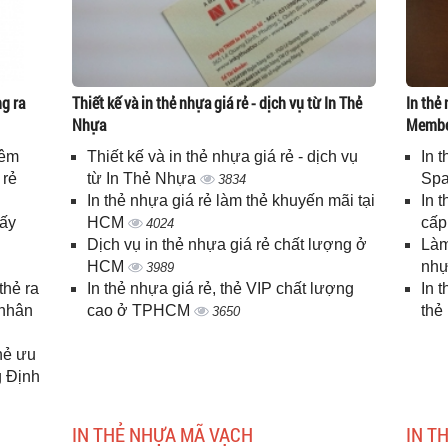
g ra
Thiết kế và in thẻ nhựa giá rẻ - dịch vụ từ In Thẻ
In thẻ 
Nhựa
Memb
iêm
Thiết kế và in thẻ nhựa giá rẻ - dịch vụ
In 
 rẻ
từ In Thẻ Nhựa
Spa
3834
In thẻ nhựa giá rẻ làm thẻ khuyến mãi tại
In 
lấy
HCM
cấ
4024
Dịch vụ in thẻ nhựa giá rẻ chất lượng ở
Làm
HCM
nhự
3989
thẻ ra
In thẻ nhựa giá rẻ, thẻ VIP chất lượng
In 
 nhân
cao ở TPHCM
thẻ
3650
thẻ ưu
g Định
IN THẺ NHỰA MÃ VẠCH
IN T