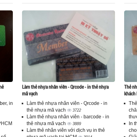
hẻ
Làm thẻ nhựa nhân viên - Qrcode - in thẻ nhựa
Thẻ nh
mã vạch
khách 
er, in
Làm thẻ nhựa nhân viên - Qrcode - in
Thẻ
n
thẻ nhựa mã vạch
chă
3722
Làm thẻ nhựa nhân viên - barcode - in
thư
 TPHCM
thẻ nhựa mã vạch
In 
3889
Làm thẻ nhân viên với dịch vụ in thẻ
cho
 số
nhựa mã vạch tại HCM
Giả