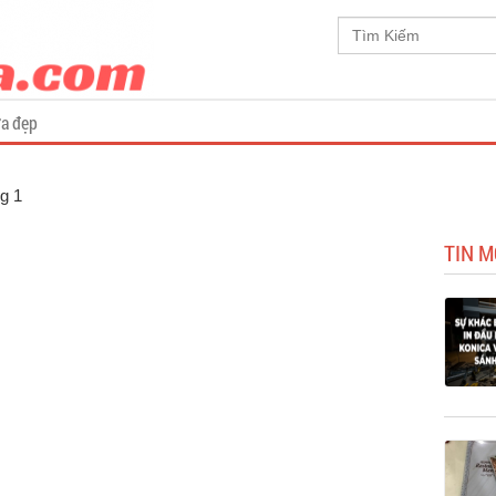
a đẹp
ng 1
TIN M