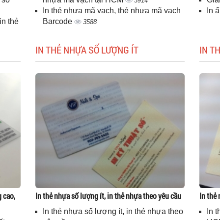
3914
In thẻ nhựa mã vạch, thẻ nhựa mã vạch
In 
n thẻ
Barcode
3588
IN THẺ NHỰA SỐ LƯỢNG ÍT
IN T
g cao,
In thẻ nhựa số lượng ít, in thẻ nhựa theo yêu cầu
In thẻ
In thẻ nhựa số lượng ít, in thẻ nhựa theo
In 