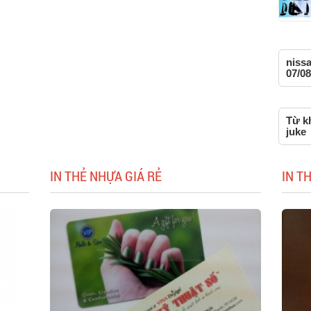
nissa
07/08
Từ kh
juke
IN THẺ NHỰA GIÁ RẺ
IN T