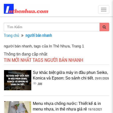
Togg
navig
Trang chủ
người bán nhanh
người bán nhanh, tags của In Thẻ Nhựa
, Trang 1
Thông tin đang cập nhật
TIN MỚI NHẤT TAGS NGƯỜI BÁN NHANH
Sự khác biệt giữa máy in đầu phun Seiko,
Konica và Epson: So sánh chi tiết.
29/01/2026
306
Menu nhựa chống nước: Thiết kế & in
menu nhựa, in thẻ nhựa giá rẻ
19/10/2021