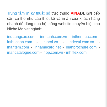
Trung tâm in kỹ thuật số
trực thuộc
VINA
DEIGN
tiếp
cận cụ thể nhu cầu thiết kế và in ấn của khách hàng
nhanh dễ dàng qua hệ thống website chuyên biệt cho
Niche Market ngành:
inquangcao.com
-
innhanh.com.vn
-
inthenhua.com
-
inthucdon.com
-
intoroi.vn
-
indecal.com.vn
-
inantem.com
-
innamecard.net
-
inanbrochure.com
-
inancatalogue.com
-
inpp.com.vn
-
inhiflex.com