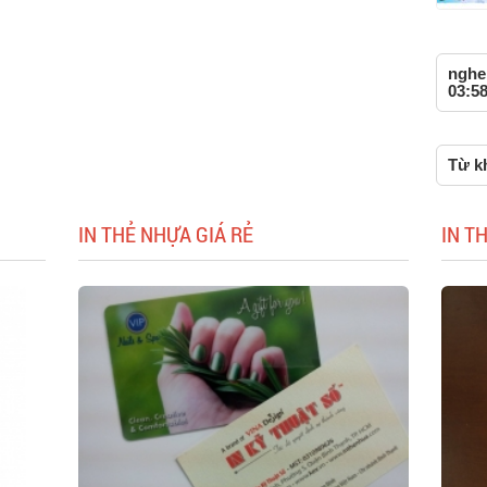
nghe,
03:58
Từ k
IN THẺ NHỰA GIÁ RẺ
IN T