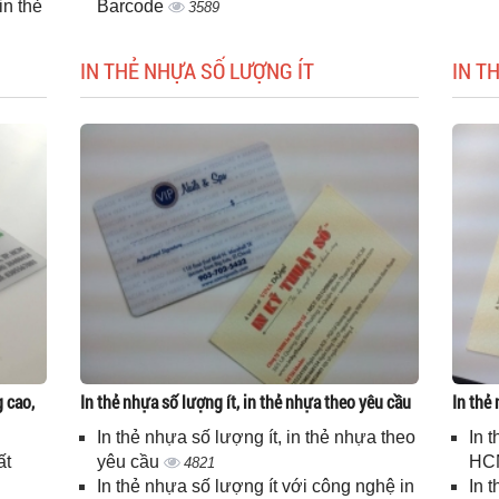
n thẻ
Barcode
3589
IN THẺ NHỰA SỐ LƯỢNG ÍT
IN T
g cao,
In thẻ nhựa số lượng ít, in thẻ nhựa theo yêu cầu
In thẻ
In thẻ nhựa số lượng ít, in thẻ nhựa theo
In 
ất
yêu cầu
HC
4821
In thẻ nhựa số lượng ít với công nghệ in
In 