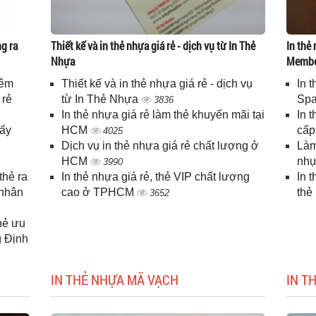
g ra
Thiết kế và in thẻ nhựa giá rẻ - dịch vụ từ In Thẻ
In thẻ 
Nhựa
Memb
iêm
Thiết kế và in thẻ nhựa giá rẻ - dịch vụ
In 
 rẻ
từ In Thẻ Nhựa
Spa
3836
In thẻ nhựa giá rẻ làm thẻ khuyến mãi tại
In 
lấy
HCM
cấ
4025
Dịch vụ in thẻ nhựa giá rẻ chất lượng ở
Làm
HCM
nhự
3990
thẻ ra
In thẻ nhựa giá rẻ, thẻ VIP chất lượng
In 
 nhân
cao ở TPHCM
thẻ
3652
thẻ ưu
g Định
IN THẺ NHỰA MÃ VẠCH
IN T