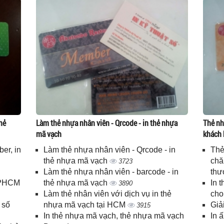
hẻ
Làm thẻ nhựa nhân viên - Qrcode - in thẻ nhựa
Thẻ nh
mã vạch
khách 
er, in
Làm thẻ nhựa nhân viên - Qrcode - in
Thẻ
n
thẻ nhựa mã vạch
chă
3723
Làm thẻ nhựa nhân viên - barcode - in
thư
 TPHCM
thẻ nhựa mã vạch
In 
3890
Làm thẻ nhân viên với dịch vụ in thẻ
cho
 số
nhựa mã vạch tại HCM
Giả
3915
In thẻ nhựa mã vạch, thẻ nhựa mã vạch
In 