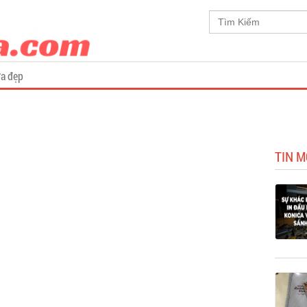
a đẹp
TIN M