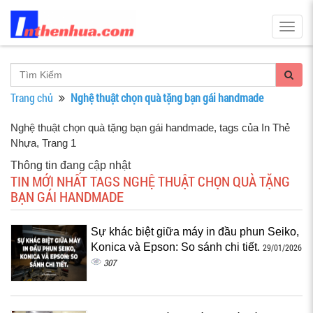
Togg
navig
Trang chủ
Nghệ thuật chọn quà tặng bạn gái handmade
Nghệ thuật chọn quà tặng bạn gái handmade, tags của In Thẻ
Nhựa
, Trang 1
Thông tin đang cập nhật
TIN MỚI NHẤT TAGS NGHỆ THUẬT CHỌN QUÀ TẶNG
BẠN GÁI HANDMADE
Sự khác biệt giữa máy in đầu phun Seiko,
Konica và Epson: So sánh chi tiết.
29/01/2026
307