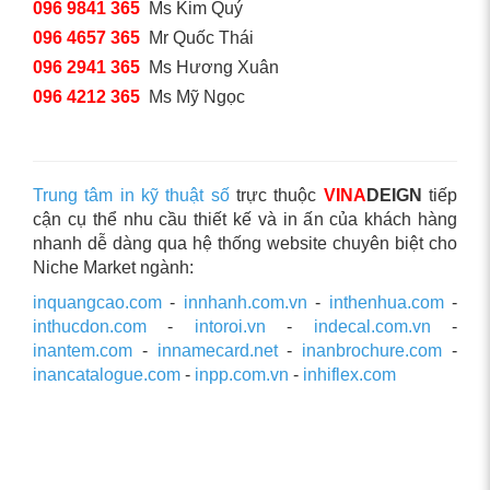
096 9841 365
Ms Kim Quý
096 4657 365
Mr Quốc Thái
096 2941 365
Ms Hương Xuân
096 4212 365
Ms Mỹ Ngọc
Trung tâm in kỹ thuật số
trực thuộc
VINA
DEIGN
tiếp
cận cụ thể nhu cầu thiết kế và in ấn của khách hàng
nhanh dễ dàng qua hệ thống website chuyên biệt cho
Niche Market ngành:
inquangcao.com
-
innhanh.com.vn
-
inthenhua.com
-
inthucdon.com
-
intoroi.vn
-
indecal.com.vn
-
inantem.com
-
innamecard.net
-
inanbrochure.com
-
inancatalogue.com
-
inpp.com.vn
-
inhiflex.com