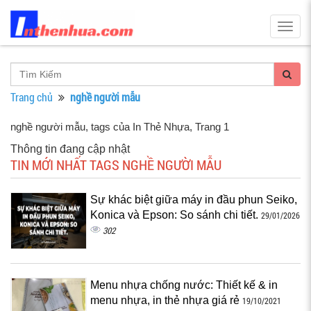
Togg
navig
Trang chủ
nghề người mẫu
nghề người mẫu, tags của In Thẻ Nhựa
, Trang 1
Thông tin đang cập nhật
TIN MỚI NHẤT TAGS NGHỀ NGƯỜI MẪU
Sự khác biệt giữa máy in đầu phun Seiko,
Konica và Epson: So sánh chi tiết.
29/01/2026
302
Menu nhựa chống nước: Thiết kế & in
menu nhựa, in thẻ nhựa giá rẻ
19/10/2021