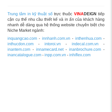
Trung tâm in kỹ thuật số
trực thuộc
VINA
DEIGN
tiếp
cận cụ thể nhu cầu thiết kế và in ấn của khách hàng
nhanh dễ dàng qua hệ thống website chuyên biệt cho
Niche Market ngành:
inquangcao.com
-
innhanh.com.vn
-
inthenhua.com
-
inthucdon.com
-
intoroi.vn
-
indecal.com.vn
-
inantem.com
-
innamecard.net
-
inanbrochure.com
-
inancatalogue.com
-
inpp.com.vn
-
inhiflex.com