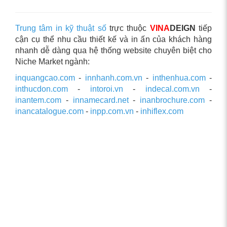
Trung tâm in kỹ thuật số
trực thuộc
VINA
DEIGN
tiếp
cận cụ thể nhu cầu thiết kế và in ấn của khách hàng
nhanh dễ dàng qua hệ thống website chuyên biệt cho
Niche Market ngành:
inquangcao.com
-
innhanh.com.vn
-
inthenhua.com
-
inthucdon.com
-
intoroi.vn
-
indecal.com.vn
-
inantem.com
-
innamecard.net
-
inanbrochure.com
-
inancatalogue.com
-
inpp.com.vn
-
inhiflex.com