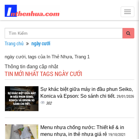
Togg
navig
Trang chủ
ngày cưới
ngày cưới, tags của In Thẻ Nhựa
, Trang 1
Thông tin đang cập nhật
TIN MỚI NHẤT TAGS NGÀY CƯỚI
Sự khác biệt giữa máy in đầu phun Seiko,
Konica và Epson: So sánh chi tiết.
29/01/2026
302
Menu nhựa chống nước: Thiết kế & in
menu nhựa, in thẻ nhựa giá rẻ
19/10/2021