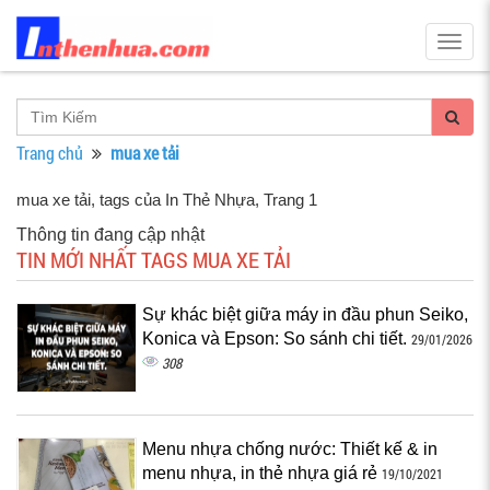
Togg
navig
Trang chủ
mua xe tải
mua xe tải, tags của In Thẻ Nhựa
, Trang 1
Thông tin đang cập nhật
TIN MỚI NHẤT TAGS MUA XE TẢI
Sự khác biệt giữa máy in đầu phun Seiko,
Konica và Epson: So sánh chi tiết.
29/01/2026
308
Menu nhựa chống nước: Thiết kế & in
menu nhựa, in thẻ nhựa giá rẻ
19/10/2021