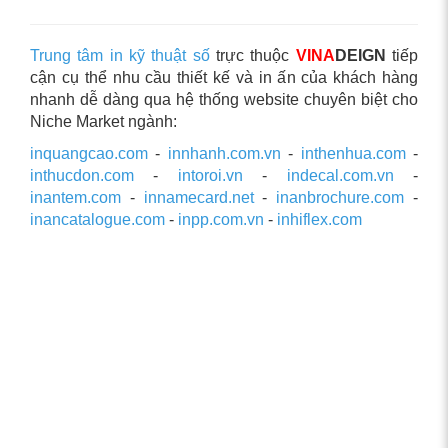
Trung tâm in kỹ thuật số
trực thuộc
VINA
DEIGN
tiếp
cận cụ thể nhu cầu thiết kế và in ấn của khách hàng
nhanh dễ dàng qua hệ thống website chuyên biệt cho
Niche Market ngành:
inquangcao.com
-
innhanh.com.vn
-
inthenhua.com
-
inthucdon.com
-
intoroi.vn
-
indecal.com.vn
-
inantem.com
-
innamecard.net
-
inanbrochure.com
-
inancatalogue.com
-
inpp.com.vn
-
inhiflex.com