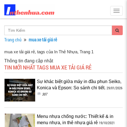
Togg
navig
Trang chủ
mua xe tải giá rẻ
mua xe tải giá rẻ, tags của In Thẻ Nhựa
, Trang 1
Thông tin đang cập nhật
TIN MỚI NHẤT TAGS MUA XE TẢI GIÁ RẺ
Sự khác biệt giữa máy in đầu phun Seiko,
Konica và Epson: So sánh chi tiết.
29/01/2026
307
Menu nhựa chống nước: Thiết kế & in
menu nhựa, in thẻ nhựa giá rẻ
19/10/2021