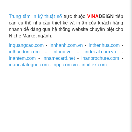
Trung tâm in kỹ thuật số
trực thuộc
VINA
DEIGN
tiếp
cận cụ thể nhu cầu thiết kế và in ấn của khách hàng
nhanh dễ dàng qua hệ thống website chuyên biệt cho
Niche Market ngành:
inquangcao.com
-
innhanh.com.vn
-
inthenhua.com
-
inthucdon.com
-
intoroi.vn
-
indecal.com.vn
-
inantem.com
-
innamecard.net
-
inanbrochure.com
-
inancatalogue.com
-
inpp.com.vn
-
inhiflex.com