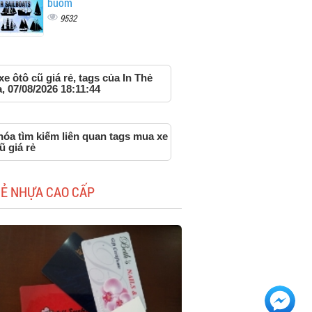
buồm
9532
e ôtô cũ giá rẻ, tags của In Thẻ
 07/08/2026 18:11:44
hóa tìm kiếm liên quan tags mua xe
ũ giá rẻ
HẺ NHỰA CAO CẤP