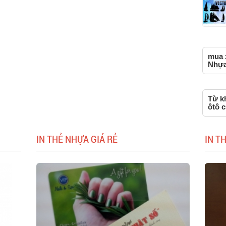
mua x
Nhựa,
Từ k
ôtô c
IN THẺ NHỰA GIÁ RẺ
IN T