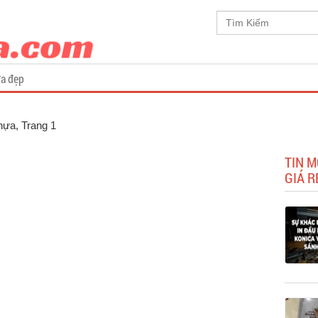
a đẹp
Nhựa
, Trang 1
TIN M
GIÁ R