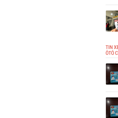
TIN X
ÔTÔ C