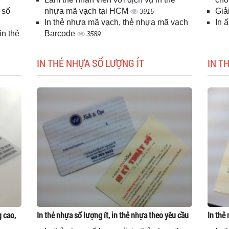
 số
nhựa mã vạch tại HCM
Giả
3915
In thẻ nhựa mã vạch, thẻ nhựa mã vạch
In 
n thẻ
Barcode
3589
IN THẺ NHỰA SỐ LƯỢNG ÍT
IN T
g cao,
In thẻ nhựa số lượng ít, in thẻ nhựa theo yêu cầu
In thẻ