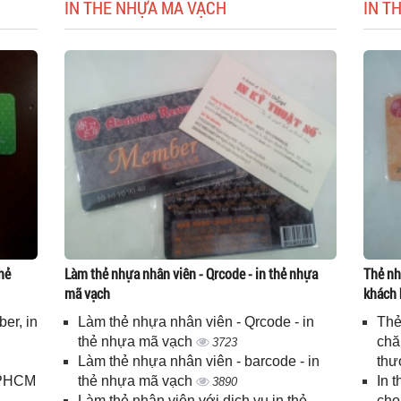
IN THẺ NHỰA MÃ VẠCH
IN T
hẻ
Làm thẻ nhựa nhân viên - Qrcode - in thẻ nhựa
Thẻ nh
mã vạch
khách 
er, in
Làm thẻ nhựa nhân viên - Qrcode - in
Thẻ
n
thẻ nhựa mã vạch
chă
3723
Làm thẻ nhựa nhân viên - barcode - in
thư
 TPHCM
thẻ nhựa mã vạch
In 
3890
Làm thẻ nhân viên với dịch vụ in thẻ
cho