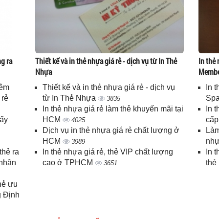
g ra
Thiết kế và in thẻ nhựa giá rẻ - dịch vụ từ In Thẻ
In thẻ 
Nhựa
Memb
iêm
Thiết kế và in thẻ nhựa giá rẻ - dịch vụ
In 
 rẻ
từ In Thẻ Nhựa
Spa
3835
In thẻ nhựa giá rẻ làm thẻ khuyến mãi tại
In 
lấy
HCM
cấ
4025
Dịch vụ in thẻ nhựa giá rẻ chất lượng ở
Làm
HCM
nhự
3989
thẻ ra
In thẻ nhựa giá rẻ, thẻ VIP chất lượng
In 
 nhân
cao ở TPHCM
thẻ
3651
thẻ ưu
g Định