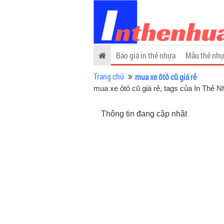
Báo giá in thẻ nhựa
Mẫu thẻ nhự
Trang chủ
mua xe ôtô cũ giá rẻ
mua xe ôtô cũ giá rẻ, tags của In Thẻ 
Thông tin đang cập nhật