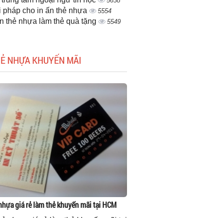
5638
i pháp cho in ấn thẻ nhựa
5554
ấn thẻ nhựa làm thẻ quà tặng
5549
HẺ NHỰA KHUYẾN MÃI
 nhựa giá rẻ làm thẻ khuyến mãi tại HCM