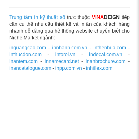
Trung tâm in kỹ thuật số
trực thuộc
VINA
DEIGN
tiếp
cận cụ thể nhu cầu thiết kế và in ấn của khách hàng
nhanh dễ dàng qua hệ thống website chuyên biệt cho
Niche Market ngành:
inquangcao.com
-
innhanh.com.vn
-
inthenhua.com
-
inthucdon.com
-
intoroi.vn
-
indecal.com.vn
-
inantem.com
-
innamecard.net
-
inanbrochure.com
-
inancatalogue.com
-
inpp.com.vn
-
inhiflex.com