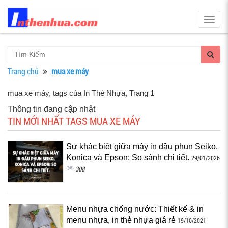
Togg
navig
Trang chủ
mua xe máy
mua xe máy, tags của In Thẻ Nhựa
, Trang 1
Thông tin đang cập nhật
TIN MỚI NHẤT TAGS MUA XE MÁY
Sự khác biệt giữa máy in đầu phun Seiko,
Konica và Epson: So sánh chi tiết.
29/01/2026
308
Menu nhựa chống nước: Thiết kế & in
menu nhựa, in thẻ nhựa giá rẻ
19/10/2021