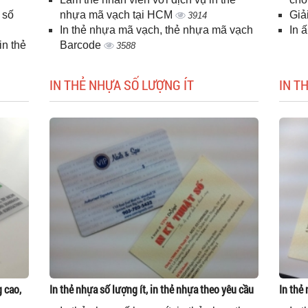
 số
nhựa mã vạch tại HCM
Giả
3914
In thẻ nhựa mã vạch, thẻ nhựa mã vạch
In 
n thẻ
Barcode
3588
IN THẺ NHỰA SỐ LƯỢNG ÍT
IN T
g cao,
In thẻ nhựa số lượng ít, in thẻ nhựa theo yêu cầu
In thẻ