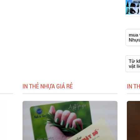
mua v
Nhựa,
Từ k
vật l
IN THẺ NHỰA GIÁ RẺ
IN T