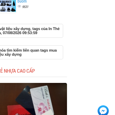
buồm
9531
ật liệu xây dựng, tags của In Thẻ
 07/08/2026 09:53:59
hóa tìm kiếm liên quan tags mua
iệu xây dựng
HẺ NHỰA CAO CẤP