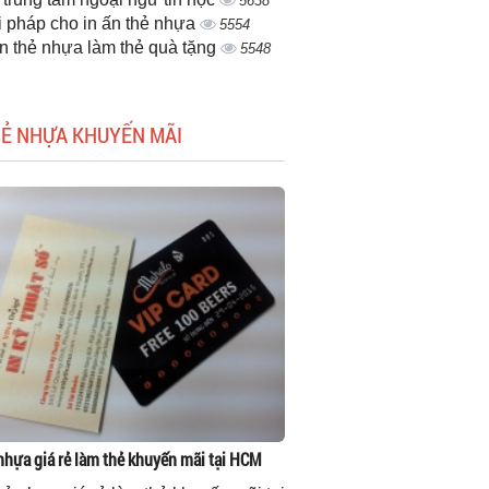
5638
i pháp cho in ấn thẻ nhựa
5554
ấn thẻ nhựa làm thẻ quà tặng
5548
HẺ NHỰA KHUYẾN MÃI
 nhựa giá rẻ làm thẻ khuyến mãi tại HCM