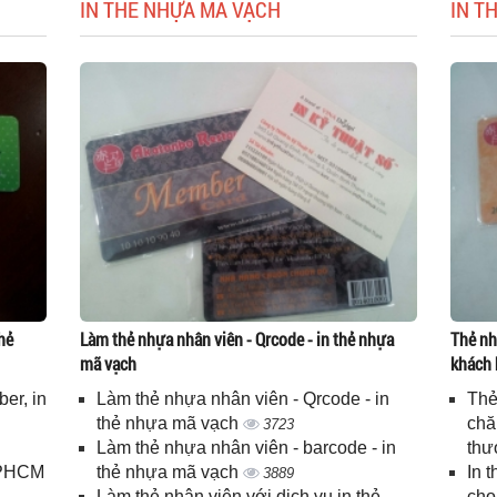
IN THẺ NHỰA MÃ VẠCH
IN T
hẻ
Làm thẻ nhựa nhân viên - Qrcode - in thẻ nhựa
Thẻ nh
mã vạch
khách 
er, in
Làm thẻ nhựa nhân viên - Qrcode - in
Thẻ
n
thẻ nhựa mã vạch
chă
3723
Làm thẻ nhựa nhân viên - barcode - in
thư
 TPHCM
thẻ nhựa mã vạch
In 
3889
Làm thẻ nhân viên với dịch vụ in thẻ
cho