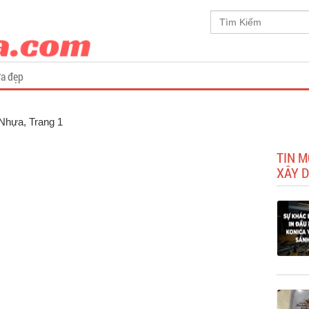
a đẹp
 Nhựa
, Trang 1
TIN M
XÂY 