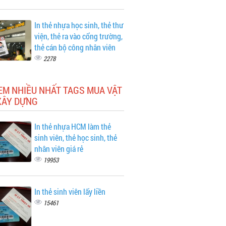
In thẻ nhựa học sinh, thẻ thư
viện, thẻ ra vào cổng trường,
thẻ cán bộ công nhân viên
2278
EM NHIỀU NHẤT TAGS MUA VẬT
XÂY DỰNG
In thẻ nhựa HCM làm thẻ
sinh viên, thẻ học sinh, thẻ
nhân viên giá rẻ
19953
In thẻ sinh viên lấy liền
15461