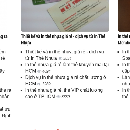
g ra
Thiết kế và in thẻ nhựa giá rẻ - dịch vụ từ In Thẻ
In thẻ 
Nhựa
Memb
iêm
Thiết kế và in thẻ nhựa giá rẻ - dịch vụ
In 
 rẻ
từ In Thẻ Nhựa
Spa
3834
In thẻ nhựa giá rẻ làm thẻ khuyến mãi tại
In 
lấy
HCM
cấ
4024
Dịch vụ in thẻ nhựa giá rẻ chất lượng ở
Làm
HCM
nhự
3989
thẻ ra
In thẻ nhựa giá rẻ, thẻ VIP chất lượng
In 
 nhân
cao ở TPHCM
thẻ
3650
thẻ ưu
g Định