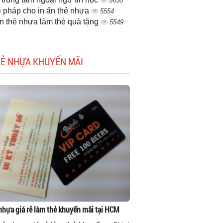
5638
i pháp cho in ấn thẻ nhựa
5554
ấn thẻ nhựa làm thẻ quà tặng
5549
HẺ NHỰA KHUYẾN MÃI
 nhựa giá rẻ làm thẻ khuyến mãi tại HCM