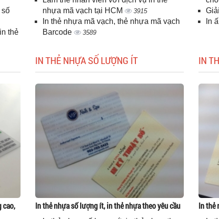
 số
nhựa mã vạch tại HCM
Giả
3915
In thẻ nhựa mã vạch, thẻ nhựa mã vạch
In 
n thẻ
Barcode
3589
IN THẺ NHỰA SỐ LƯỢNG ÍT
IN T
g cao,
In thẻ nhựa số lượng ít, in thẻ nhựa theo yêu cầu
In thẻ