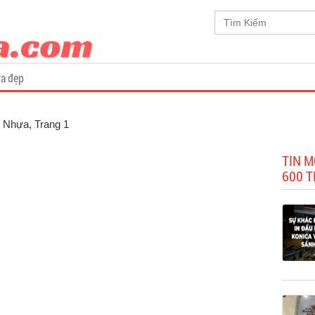
a đẹp
ẻ Nhựa
, Trang 1
TIN M
600 T