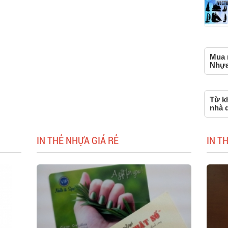
Mua n
Nhựa,
Từ k
nhà d
IN THẺ NHỰA GIÁ RẺ
IN T