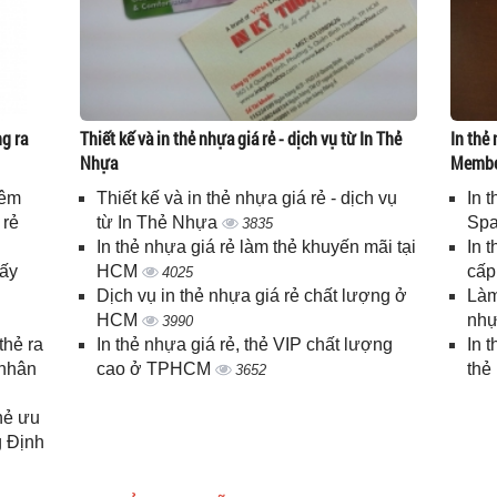
g ra
Thiết kế và in thẻ nhựa giá rẻ - dịch vụ từ In Thẻ
In thẻ 
Nhựa
Memb
iêm
Thiết kế và in thẻ nhựa giá rẻ - dịch vụ
In 
 rẻ
từ In Thẻ Nhựa
Spa
3835
In thẻ nhựa giá rẻ làm thẻ khuyến mãi tại
In 
lấy
HCM
cấ
4025
Dịch vụ in thẻ nhựa giá rẻ chất lượng ở
Làm
HCM
nhự
3990
thẻ ra
In thẻ nhựa giá rẻ, thẻ VIP chất lượng
In 
 nhân
cao ở TPHCM
thẻ
3652
thẻ ưu
g Định