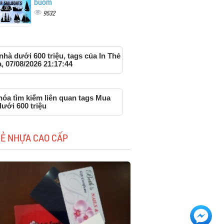
buồm
9532
hà dưới 600 triệu, tags của In Thẻ
 07/08/2026 21:17:44
hóa tìm kiếm liên quan tags Mua
ưới 600 triệu
HẺ NHỰA CAO CẤP