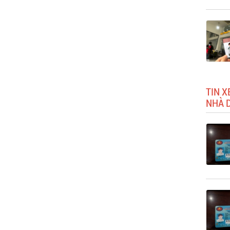
TIN X
NHÀ D