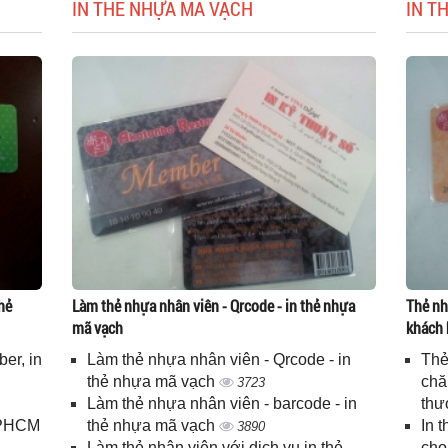
IN THẺ NHỰA MÃ VẠCH
IN T
hẻ
Làm thẻ nhựa nhân viên - Qrcode - in thẻ nhựa
Thẻ nh
mã vạch
khách 
er, in
Làm thẻ nhựa nhân viên - Qrcode - in
Thẻ
n
thẻ nhựa mã vạch
chă
3723
Làm thẻ nhựa nhân viên - barcode - in
thư
 TPHCM
thẻ nhựa mã vạch
In 
3890
Làm thẻ nhân viên với dịch vụ in thẻ
cho