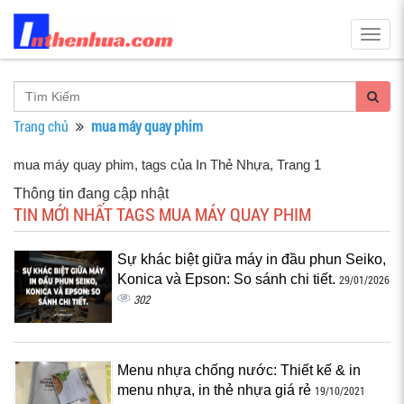
Togg
navig
Trang chủ
mua máy quay phim
mua máy quay phim, tags của In Thẻ Nhựa
, Trang 1
Thông tin đang cập nhật
TIN MỚI NHẤT TAGS MUA MÁY QUAY PHIM
Sự khác biệt giữa máy in đầu phun Seiko,
Konica và Epson: So sánh chi tiết.
29/01/2026
302
Menu nhựa chống nước: Thiết kế & in
menu nhựa, in thẻ nhựa giá rẻ
19/10/2021