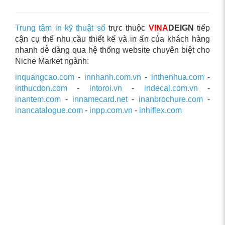
Trung tâm in kỹ thuật số
trực thuộc
VINA
DEIGN
tiếp
cận cụ thể nhu cầu thiết kế và in ấn của khách hàng
nhanh dễ dàng qua hệ thống website chuyên biệt cho
Niche Market ngành:
inquangcao.com
-
innhanh.com.vn
-
inthenhua.com
-
inthucdon.com
-
intoroi.vn
-
indecal.com.vn
-
inantem.com
-
innamecard.net
-
inanbrochure.com
-
inancatalogue.com
-
inpp.com.vn
-
inhiflex.com