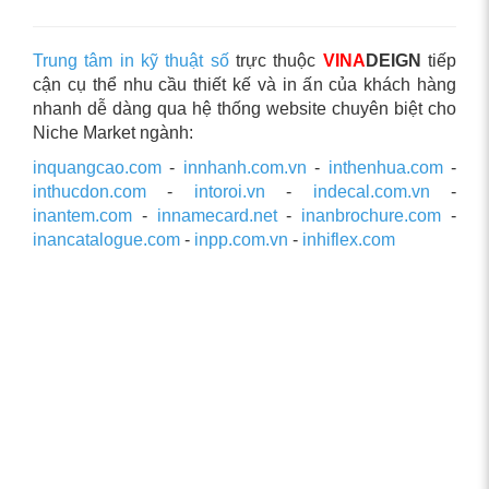
Trung tâm in kỹ thuật số
trực thuộc
VINA
DEIGN
tiếp
cận cụ thể nhu cầu thiết kế và in ấn của khách hàng
nhanh dễ dàng qua hệ thống website chuyên biệt cho
Niche Market ngành:
inquangcao.com
-
innhanh.com.vn
-
inthenhua.com
-
inthucdon.com
-
intoroi.vn
-
indecal.com.vn
-
inantem.com
-
innamecard.net
-
inanbrochure.com
-
inancatalogue.com
-
inpp.com.vn
-
inhiflex.com