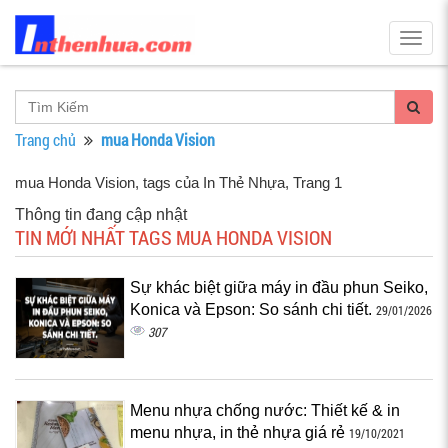
Togg
navig
Trang chủ
mua Honda Vision
mua Honda Vision, tags của In Thẻ Nhựa
, Trang 1
Thông tin đang cập nhật
TIN MỚI NHẤT TAGS MUA HONDA VISION
Sự khác biệt giữa máy in đầu phun Seiko,
Konica và Epson: So sánh chi tiết.
29/01/2026
307
Menu nhựa chống nước: Thiết kế & in
menu nhựa, in thẻ nhựa giá rẻ
19/10/2021