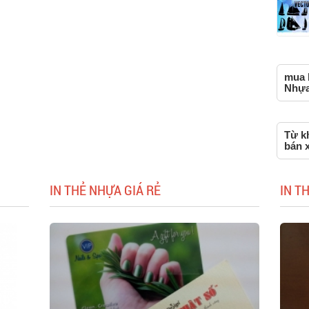
mua 
Nhựa,
Từ k
bán 
IN THẺ NHỰA GIÁ RẺ
IN T