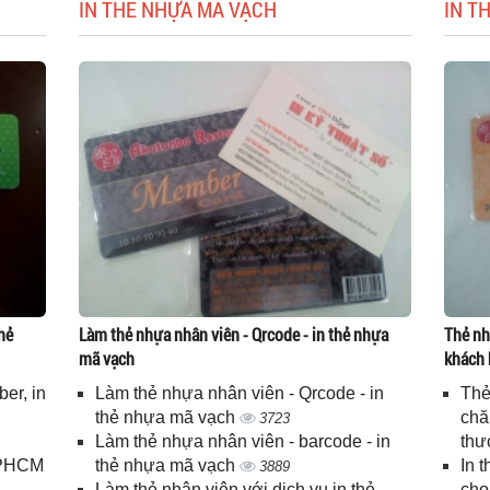
IN THẺ NHỰA MÃ VẠCH
IN T
hẻ
Làm thẻ nhựa nhân viên - Qrcode - in thẻ nhựa
Thẻ nh
mã vạch
khách 
er, in
Làm thẻ nhựa nhân viên - Qrcode - in
Thẻ
n
thẻ nhựa mã vạch
chă
3723
Làm thẻ nhựa nhân viên - barcode - in
thư
 TPHCM
thẻ nhựa mã vạch
In 
3889
Làm thẻ nhân viên với dịch vụ in thẻ
cho