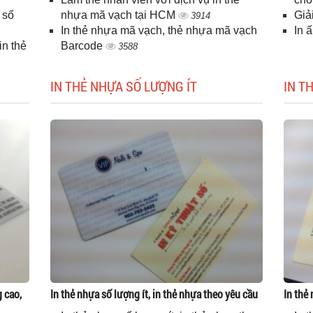
 số
nhựa mã vạch tại HCM
Giả
3914
In thẻ nhựa mã vạch, thẻ nhựa mã vạch
In 
n thẻ
Barcode
3588
IN THẺ NHỰA SỐ LƯỢNG ÍT
IN T
g cao,
In thẻ nhựa số lượng ít, in thẻ nhựa theo yêu cầu
In thẻ