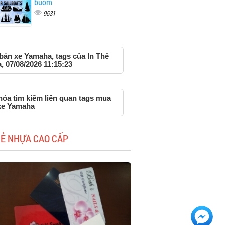
buồm
9531
bán xe Yamaha, tags của In Thẻ
 07/08/2026 11:15:23
hóa tìm kiếm liên quan tags mua
xe Yamaha
HẺ NHỰA CAO CẤP