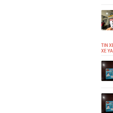
TIN X
XE Y