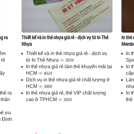
g ra
Thiết kế và in thẻ nhựa giá rẻ - dịch vụ từ In Thẻ
In thẻ 
Nhựa
Memb
iêm
Thiết kế và in thẻ nhựa giá rẻ - dịch vụ
In 
 rẻ
từ In Thẻ Nhựa
Spa
3834
In thẻ nhựa giá rẻ làm thẻ khuyến mãi tại
In 
lấy
HCM
cấ
4024
Dịch vụ in thẻ nhựa giá rẻ chất lượng ở
Làm
HCM
nhự
3989
thẻ ra
In thẻ nhựa giá rẻ, thẻ VIP chất lượng
In 
 nhân
cao ở TPHCM
thẻ
3650
thẻ ưu
g Định