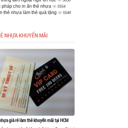
5638
i pháp cho in ấn thẻ nhựa
5554
ấn thẻ nhựa làm thẻ quà tặng
5548
HẺ NHỰA KHUYẾN MÃI
 nhựa giá rẻ làm thẻ khuyến mãi tại HCM