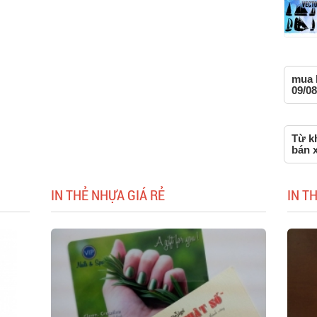
mua 
09/08
Từ k
bán 
IN THẺ NHỰA GIÁ RẺ
IN T