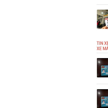
TIN X
XE M