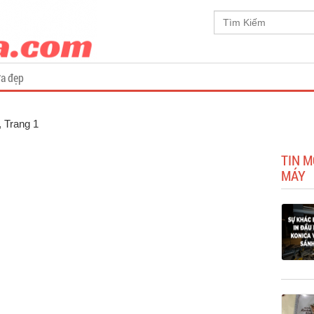
a đẹp
, Trang 1
TIN M
MÁY