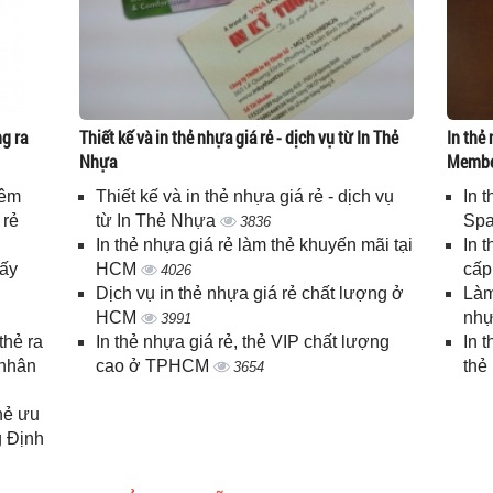
g ra
Thiết kế và in thẻ nhựa giá rẻ - dịch vụ từ In Thẻ
In thẻ 
Nhựa
Memb
iêm
Thiết kế và in thẻ nhựa giá rẻ - dịch vụ
In 
 rẻ
từ In Thẻ Nhựa
Spa
3836
In thẻ nhựa giá rẻ làm thẻ khuyến mãi tại
In 
lấy
HCM
cấ
4026
Dịch vụ in thẻ nhựa giá rẻ chất lượng ở
Làm
HCM
nhự
3991
thẻ ra
In thẻ nhựa giá rẻ, thẻ VIP chất lượng
In 
 nhân
cao ở TPHCM
thẻ
3654
thẻ ưu
g Định