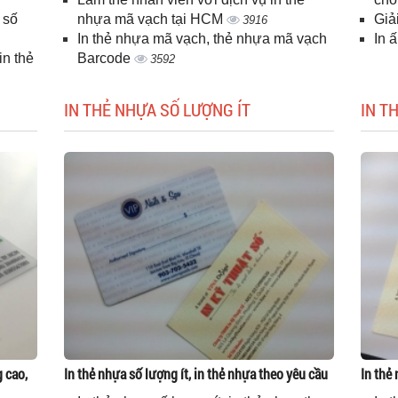
 số
nhựa mã vạch tại HCM
Giả
3916
In thẻ nhựa mã vạch, thẻ nhựa mã vạch
In 
n thẻ
Barcode
3592
IN THẺ NHỰA SỐ LƯỢNG ÍT
IN T
g cao,
In thẻ nhựa số lượng ít, in thẻ nhựa theo yêu cầu
In thẻ