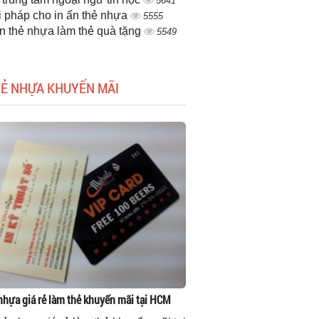
5641
i pháp cho in ấn thẻ nhựa
5555
ấn thẻ nhựa làm thẻ quà tặng
5549
HẺ NHỰA KHUYẾN MÃI
 nhựa giá rẻ làm thẻ khuyến mãi tại HCM