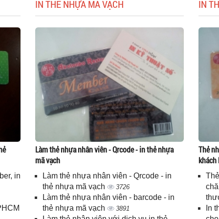
IN THẺ NHỰA MÃ VẠCH
IN T
hẻ
Làm thẻ nhựa nhân viên - Qrcode - in thẻ nhựa
Thẻ nh
mã vạch
khách 
er, in
Làm thẻ nhựa nhân viên - Qrcode - in
Thẻ
n
thẻ nhựa mã vạch
chă
3726
Làm thẻ nhựa nhân viên - barcode - in
thư
 TPHCM
thẻ nhựa mã vạch
In 
3891
Làm thẻ nhân viên với dịch vụ in thẻ
cho