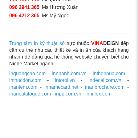
096 2941 365
Ms Hương Xuân
096 4212 365
Ms Mỹ Ngọc
Trung tâm in kỹ thuật số
trực thuộc
VINA
DEIGN
tiếp
cận cụ thể nhu cầu thiết kế và in ấn của khách hàng
nhanh dễ dàng qua hệ thống website chuyên biệt cho
Niche Market ngành:
inquangcao.com
-
innhanh.com.vn
-
inthenhua.com
-
inthucdon.com
-
intoroi.vn
-
indecal.com.vn
-
inantem.com
-
innamecard.net
-
inanbrochure.com
-
inancatalogue.com
-
inpp.com.vn
-
inhiflex.com