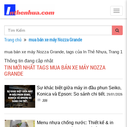
Togg
navig
Trang chủ
mua bán xe máy Nozza Grande
mua bán xe máy Nozza Grande, tags của In Thẻ Nhựa
, Trang 1
Thông tin đang cập nhật
TIN MỚI NHẤT TAGS MUA BÁN XE MÁY NOZZA
GRANDE
Sự khác biệt giữa máy in đầu phun Seiko,
Konica và Epson: So sánh chi tiết.
29/01/2026
306
Menu nhựa chống nước: Thiết kế & in