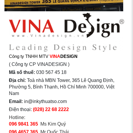
Công ty TNHH MTV
VINA
DESIGN
( Công ty CP VINADESIGN )
Mã số thuế:
030 567 45 18
Địa chỉ:
Toà nhà MBN Tower, 365 Lê Quang Định,
Phường 5, Bình Thạnh, Hồ Chí Minh 700000, Việt
Nam
Email:
in@inkythuatso.com
Điện thoại:
(028) 22 68 2222
Hotline:
096 9841 365
Ms Kim Quý
096 4657 365
Mr Quốc Thái