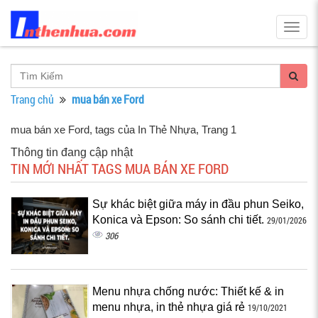
Togg
navig
Trang chủ
mua bán xe Ford
mua bán xe Ford, tags của In Thẻ Nhựa
, Trang 1
Thông tin đang cập nhật
TIN MỚI NHẤT TAGS MUA BÁN XE FORD
Sự khác biệt giữa máy in đầu phun Seiko,
Konica và Epson: So sánh chi tiết.
29/01/2026
306
Menu nhựa chống nước: Thiết kế & in
menu nhựa, in thẻ nhựa giá rẻ
19/10/2021