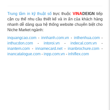
Trung tâm in kỹ thuật số
trực thuộc
VINA
DEIGN
tiếp
cận cụ thể nhu cầu thiết kế và in ấn của khách hàng
nhanh dễ dàng qua hệ thống website chuyên biệt cho
Niche Market ngành:
inquangcao.com
-
innhanh.com.vn
-
inthenhua.com
-
inthucdon.com
-
intoroi.vn
-
indecal.com.vn
-
inantem.com
-
innamecard.net
-
inanbrochure.com
-
inancatalogue.com
-
inpp.com.vn
-
inhiflex.com