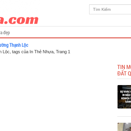
a đẹp
hường Thạnh Lộc
 Lộc, tags của In Thẻ Nhựa
, Trang 1
TIN M
ĐẤT 