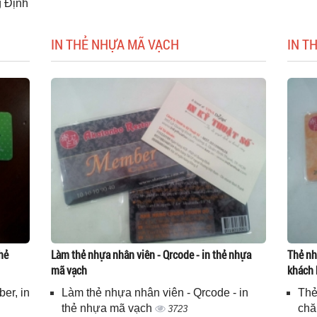
g Định
IN THẺ NHỰA MÃ VẠCH
IN T
hẻ
Làm thẻ nhựa nhân viên - Qrcode - in thẻ nhựa
Thẻ nh
mã vạch
khách 
er, in
Làm thẻ nhựa nhân viên - Qrcode - in
Thẻ
n
thẻ nhựa mã vạch
chă
3723