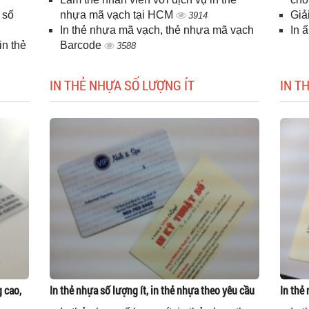
 số
nhựa mã vạch tại HCM
Giả
3914
In thẻ nhựa mã vạch, thẻ nhựa mã vạch
In 
n thẻ
Barcode
3588
IN THẺ NHỰA SỐ LƯỢNG ÍT
IN T
g cao,
In thẻ nhựa số lượng ít, in thẻ nhựa theo yêu cầu
In thẻ