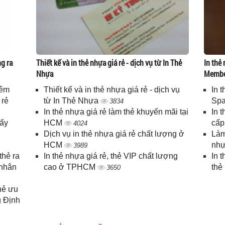
g ra
Thiết kế và in thẻ nhựa giá rẻ - dịch vụ từ In Thẻ
In thẻ 
Nhựa
Memb
iêm
Thiết kế và in thẻ nhựa giá rẻ - dịch vụ
In 
 rẻ
từ In Thẻ Nhựa
Spa
3834
In thẻ nhựa giá rẻ làm thẻ khuyến mãi tại
In 
lấy
HCM
cấ
4024
Dịch vụ in thẻ nhựa giá rẻ chất lượng ở
Làm
HCM
nhự
3989
thẻ ra
In thẻ nhựa giá rẻ, thẻ VIP chất lượng
In 
 nhân
cao ở TPHCM
thẻ
3650
thẻ ưu
g Định