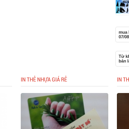
mua 
07/08
Từ k
bán 
IN THẺ NHỰA GIÁ RẺ
IN T