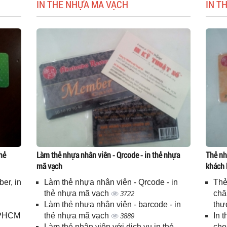
IN THẺ NHỰA MÃ VẠCH
IN T
hẻ
Làm thẻ nhựa nhân viên - Qrcode - in thẻ nhựa
Thẻ nh
mã vạch
khách 
er, in
Làm thẻ nhựa nhân viên - Qrcode - in
Thẻ
n
thẻ nhựa mã vạch
chă
3722
Làm thẻ nhựa nhân viên - barcode - in
thư
 TPHCM
thẻ nhựa mã vạch
In 
3889
Làm thẻ nhân viên với dịch vụ in thẻ
cho