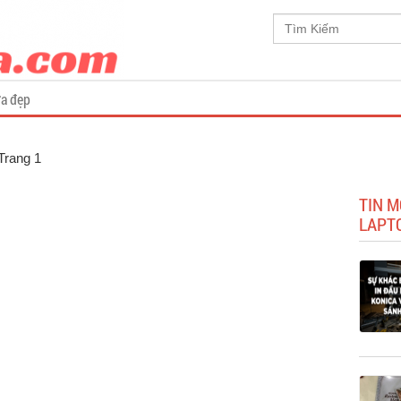
a đẹp
 Trang 1
TIN M
LAPT