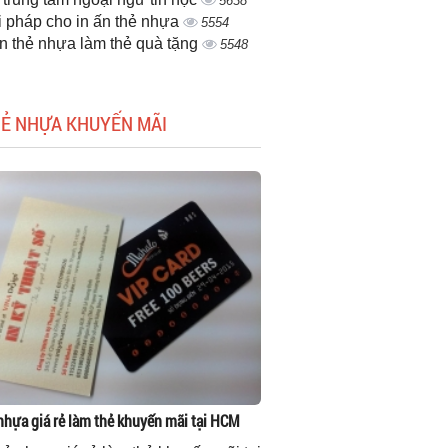
5638
i pháp cho in ấn thẻ nhựa
5554
ấn thẻ nhựa làm thẻ quà tặng
5548
HẺ NHỰA KHUYẾN MÃI
 nhựa giá rẻ làm thẻ khuyến mãi tại HCM