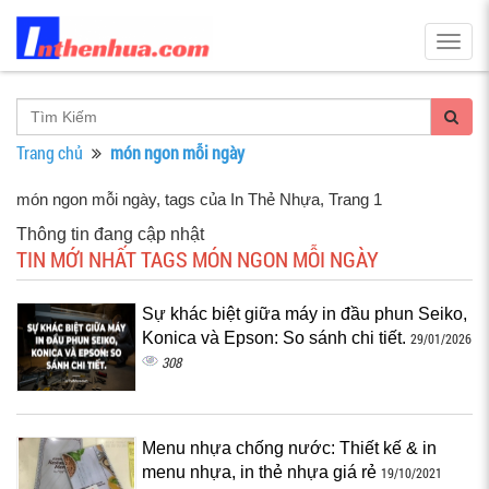
Togg
navig
Trang chủ
món ngon mỗi ngày
món ngon mỗi ngày, tags của In Thẻ Nhựa
, Trang 1
Thông tin đang cập nhật
TIN MỚI NHẤT TAGS MÓN NGON MỖI NGÀY
Sự khác biệt giữa máy in đầu phun Seiko,
Konica và Epson: So sánh chi tiết.
29/01/2026
308
Menu nhựa chống nước: Thiết kế & in
menu nhựa, in thẻ nhựa giá rẻ
19/10/2021