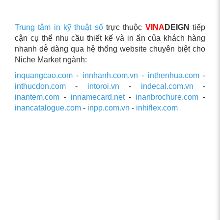
Trung tâm in kỹ thuật số
trực thuộc
VINA
DEIGN
tiếp
cận cụ thể nhu cầu thiết kế và in ấn của khách hàng
nhanh dễ dàng qua hệ thống website chuyên biệt cho
Niche Market ngành:
inquangcao.com
-
innhanh.com.vn
-
inthenhua.com
-
inthucdon.com
-
intoroi.vn
-
indecal.com.vn
-
inantem.com
-
innamecard.net
-
inanbrochure.com
-
inancatalogue.com
-
inpp.com.vn
-
inhiflex.com