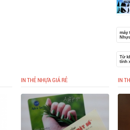
máy t
Nhựa,
Từ k
tính 
IN THẺ NHỰA GIÁ RẺ
IN T