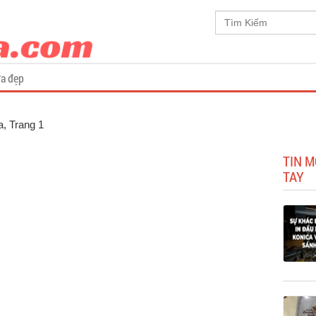
a đẹp
a
, Trang 1
TIN M
TAY