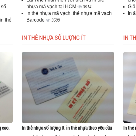
 số
nhựa mã vạch tại HCM
Giả
3914
In thẻ nhựa mã vạch, thẻ nhựa mã vạch
In 
n thẻ
Barcode
3588
IN THẺ NHỰA SỐ LƯỢNG ÍT
IN T
g cao,
In thẻ nhựa số lượng ít, in thẻ nhựa theo yêu cầu
In thẻ