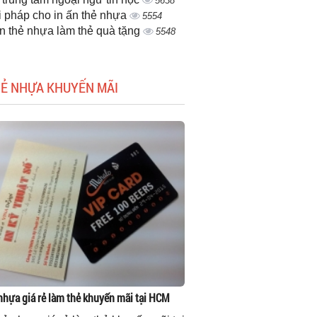
5638
i pháp cho in ấn thẻ nhựa
5554
ấn thẻ nhựa làm thẻ quà tặng
5548
HẺ NHỰA KHUYẾN MÃI
 nhựa giá rẻ làm thẻ khuyến mãi tại HCM