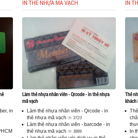
IN THẺ NHỰA MÃ VẠCH
IN T
hẻ
Làm thẻ nhựa nhân viên - Qrcode - in thẻ nhựa
Thẻ nh
mã vạch
khách 
er, in
Làm thẻ nhựa nhân viên - Qrcode - in
Thẻ
n
thẻ nhựa mã vạch
chă
3723
Làm thẻ nhựa nhân viên - barcode - in
thư
 TPHCM
thẻ nhựa mã vạch
In 
3889
Làm thẻ nhân viên với dịch vụ in thẻ
cho