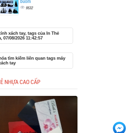
buồm
9532
ính xách tay, tags của In Thẻ
 07/08/2026 11:42:57
hóa tìm kiếm liên quan tags máy
xách tay
HẺ NHỰA CAO CẤP