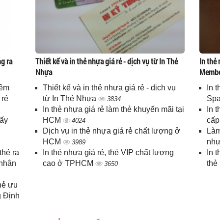
g ra
Thiết kế và in thẻ nhựa giá rẻ - dịch vụ từ In Thẻ
In thẻ 
Nhựa
Memb
iêm
Thiết kế và in thẻ nhựa giá rẻ - dịch vụ
In 
 rẻ
từ In Thẻ Nhựa
Spa
3834
In thẻ nhựa giá rẻ làm thẻ khuyến mãi tại
In 
lấy
HCM
cấ
4024
Dịch vụ in thẻ nhựa giá rẻ chất lượng ở
Làm
HCM
nhự
3989
thẻ ra
In thẻ nhựa giá rẻ, thẻ VIP chất lượng
In 
 nhân
cao ở TPHCM
thẻ
3650
thẻ ưu
g Định