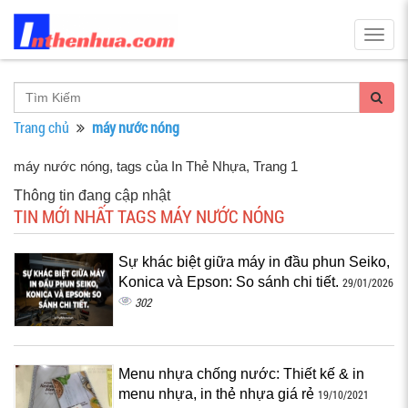
Togg
navig
Trang chủ
máy nước nóng
máy nước nóng, tags của In Thẻ Nhựa
, Trang 1
Thông tin đang cập nhật
TIN MỚI NHẤT TAGS MÁY NƯỚC NÓNG
Sự khác biệt giữa máy in đầu phun Seiko,
Konica và Epson: So sánh chi tiết.
29/01/2026
302
Menu nhựa chống nước: Thiết kế & in
menu nhựa, in thẻ nhựa giá rẻ
19/10/2021