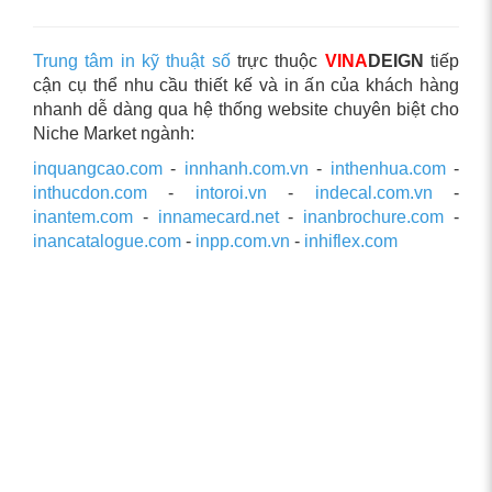
Trung tâm in kỹ thuật số
trực thuộc
VINA
DEIGN
tiếp
cận cụ thể nhu cầu thiết kế và in ấn của khách hàng
nhanh dễ dàng qua hệ thống website chuyên biệt cho
Niche Market ngành:
inquangcao.com
-
innhanh.com.vn
-
inthenhua.com
-
inthucdon.com
-
intoroi.vn
-
indecal.com.vn
-
inantem.com
-
innamecard.net
-
inanbrochure.com
-
inancatalogue.com
-
inpp.com.vn
-
inhiflex.com