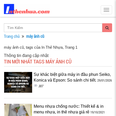
Togg
navig
Trang chủ
máy ảnh cũ
máy ảnh cũ, tags của In Thẻ Nhựa
, Trang 1
Thông tin đang cập nhật
TIN MỚI NHẤT TAGS MÁY ẢNH CŨ
Sự khác biệt giữa máy in đầu phun Seiko,
Konica và Epson: So sánh chi tiết.
29/01/2026
307
Menu nhựa chống nước: Thiết kế & in
menu nhựa, in thẻ nhựa giá rẻ
19/10/2021