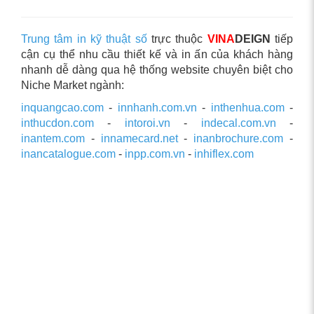
Trung tâm in kỹ thuật số
trực thuộc
VINA
DEIGN
tiếp
cận cụ thể nhu cầu thiết kế và in ấn của khách hàng
nhanh dễ dàng qua hệ thống website chuyên biệt cho
Niche Market ngành:
inquangcao.com
-
innhanh.com.vn
-
inthenhua.com
-
inthucdon.com
-
intoroi.vn
-
indecal.com.vn
-
inantem.com
-
innamecard.net
-
inanbrochure.com
-
inancatalogue.com
-
inpp.com.vn
-
inhiflex.com