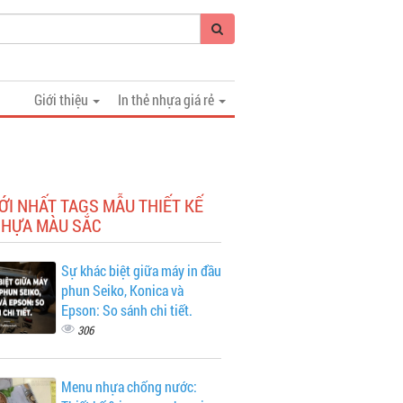
Giới thiệu
In thẻ nhựa giá rẻ
ỚI NHẤT TAGS MẪU THIẾT KẾ
NHỰA MÀU SẮC
Sự khác biệt giữa máy in đầu
phun Seiko, Konica và
Epson: So sánh chi tiết.
306
Menu nhựa chống nước: