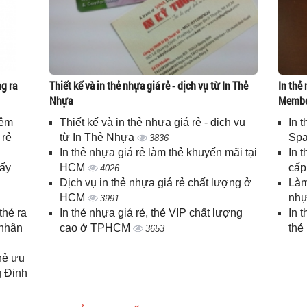
g ra
Thiết kế và in thẻ nhựa giá rẻ - dịch vụ từ In Thẻ
In thẻ 
Nhựa
Memb
iêm
Thiết kế và in thẻ nhựa giá rẻ - dịch vụ
In 
 rẻ
từ In Thẻ Nhựa
Spa
3836
In thẻ nhựa giá rẻ làm thẻ khuyến mãi tại
In 
lấy
HCM
cấ
4026
Dịch vụ in thẻ nhựa giá rẻ chất lượng ở
Làm
HCM
nhự
3991
thẻ ra
In thẻ nhựa giá rẻ, thẻ VIP chất lượng
In 
 nhân
cao ở TPHCM
thẻ
3653
thẻ ưu
g Định