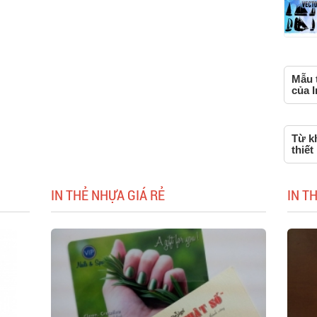
Mẫu t
của I
Từ k
thiết
IN THẺ NHỰA GIÁ RẺ
IN T