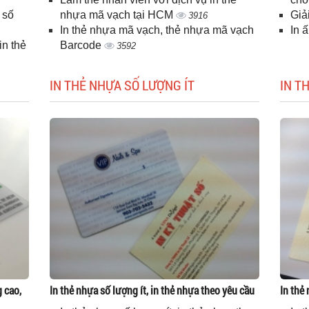
 số
nhựa mã vạch tại HCM
Giả
3916
In thẻ nhựa mã vạch, thẻ nhựa mã vạch
In 
n thẻ
Barcode
3592
IN THẺ NHỰA SỐ LƯỢNG ÍT
IN T
g cao,
In thẻ nhựa số lượng ít, in thẻ nhựa theo yêu cầu
In thẻ