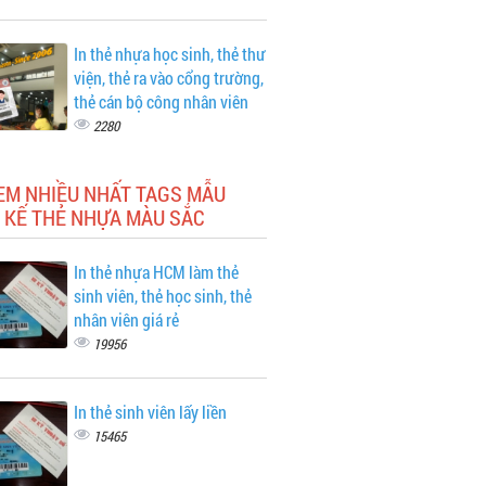
In thẻ nhựa học sinh, thẻ thư
viện, thẻ ra vào cổng trường,
thẻ cán bộ công nhân viên
2280
EM NHIỀU NHẤT TAGS MẪU
 KẾ THẺ NHỰA MÀU SẮC
In thẻ nhựa HCM làm thẻ
sinh viên, thẻ học sinh, thẻ
nhân viên giá rẻ
19956
In thẻ sinh viên lấy liền
15465