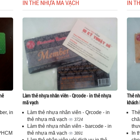
IN THẺ NHỰA MÃ VẠCH
IN T
hẻ
Làm thẻ nhựa nhân viên - Qrcode - in thẻ nhựa
Thẻ nh
mã vạch
khách 
er, in
Làm thẻ nhựa nhân viên - Qrcode - in
Thẻ
n
thẻ nhựa mã vạch
chă
3724
Làm thẻ nhựa nhân viên - barcode - in
thư
 TPHCM
thẻ nhựa mã vạch
In 
3891
Làm thẻ nhân viên với dịch vụ in thẻ
cho