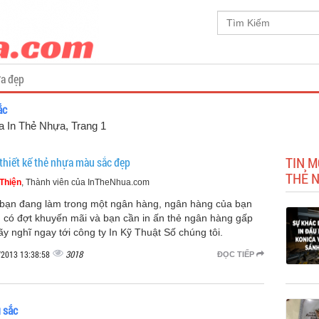
a đẹp
ắc
ủa In Thẻ Nhựa
, Trang 1
TIN M
thiết kế thẻ nhựa màu sắc đẹp
THẺ 
Thiện
, Thành viên của InTheNhua.com
bạn đang làm trong một ngân hàng, ngân hàng của bạn
 có đợt khuyến mãi và bạn cần in ấn thẻ ngân hàng gấp
hãy nghĩ ngay tới công ty In Kỹ Thuật Số chúng tôi.
3018
/2013 13:38:58
ĐỌC TIẾP
 sắc