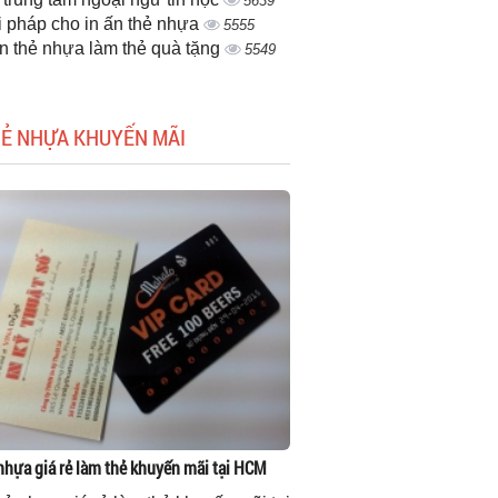
5639
i pháp cho in ấn thẻ nhựa
5555
ấn thẻ nhựa làm thẻ quà tặng
5549
HẺ NHỰA KHUYẾN MÃI
 nhựa giá rẻ làm thẻ khuyến mãi tại HCM