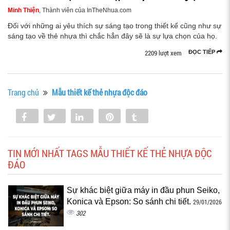
Minh Thiện
, Thành viên của InTheNhua.com
Đối với những ai yêu thích sự sáng tạo trong thiết kế cũng như sự
sáng tạo về thẻ nhựa thì chắc hẳn đây sẽ là sự lựa chọn của họ.
2209 lượt xem
ĐỌC TIẾP
Trang chủ
Mẫu thiết kế thẻ nhựa độc đáo
Share
Tweet
Share
Pin
Tumblr
0
TIN MỚI NHẤT TAGS MẪU THIẾT KẾ THẺ NHỰA ĐỘC
ĐÁO
Sự khác biệt giữa máy in đầu phun Seiko,
Konica và Epson: So sánh chi tiết.
29/01/2026
302