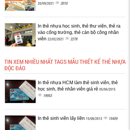
2010
20/09/2021
In thẻ nhựa học sinh, thẻ thư viện, thẻ ra
vào cổng trường, thẻ cán bộ công nhân
viên
2278
22/02/2021
TIN XEM NHIỀU NHẤT TAGS MẪU THIẾT KẾ THẺ NHỰA
ĐỘC ĐÁO
In thẻ nhựa HCM làm thẻ sinh viên, thẻ
học sinh, thẻ nhân viên giá rẻ
05/06/2015
19953
In thẻ sinh viên lấy liền
15459
15/08/2013