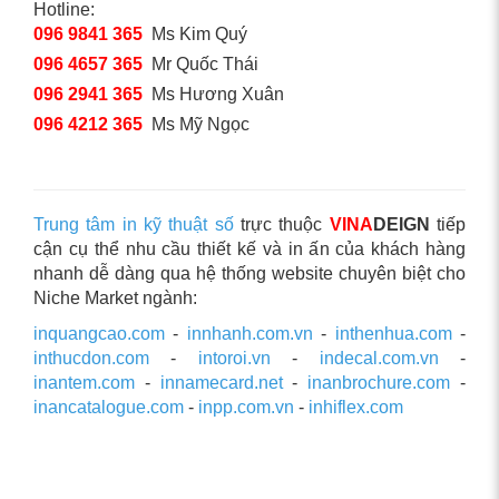
Hotline:
096 9841 365
Ms Kim Quý
096 4657 365
Mr Quốc Thái
096 2941 365
Ms Hương Xuân
096 4212 365
Ms Mỹ Ngọc
Trung tâm in kỹ thuật số
trực thuộc
VINA
DEIGN
tiếp
cận cụ thể nhu cầu thiết kế và in ấn của khách hàng
nhanh dễ dàng qua hệ thống website chuyên biệt cho
Niche Market ngành:
inquangcao.com
-
innhanh.com.vn
-
inthenhua.com
-
inthucdon.com
-
intoroi.vn
-
indecal.com.vn
-
inantem.com
-
innamecard.net
-
inanbrochure.com
-
inancatalogue.com
-
inpp.com.vn
-
inhiflex.com