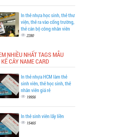
In thẻ nhựa học sinh, thẻ thư
viện, thẻ ra vào cổng trường,
thẻ cán bộ công nhân viên
2280
EM NHIỀU NHẤT TAGS MẪU
 KẾ CÂY NAME CARD
In thẻ nhựa HCM làm thẻ
sinh viên, thẻ học sinh, thẻ
nhân viên giá rẻ
19956
In thẻ sinh viên lấy liền
15465