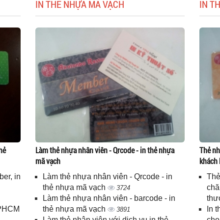
IN THẺ NHỰA MÃ VẠCH
IN T
hẻ
Làm thẻ nhựa nhân viên - Qrcode - in thẻ nhựa
Thẻ nh
mã vạch
khách 
er, in
Làm thẻ nhựa nhân viên - Qrcode - in
Thẻ
n
thẻ nhựa mã vạch
chă
3724
Làm thẻ nhựa nhân viên - barcode - in
thư
 TPHCM
thẻ nhựa mã vạch
In 
3891
Làm thẻ nhân viên với dịch vụ in thẻ
cho