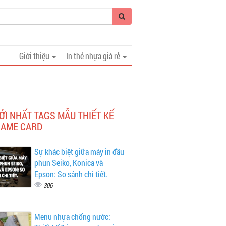
Giới thiệu
In thẻ nhựa giá rẻ
ỚI NHẤT TAGS MẪU THIẾT KẾ
NAME CARD
Sự khác biệt giữa máy in đầu
phun Seiko, Konica và
Epson: So sánh chi tiết.
306
Menu nhựa chống nước: