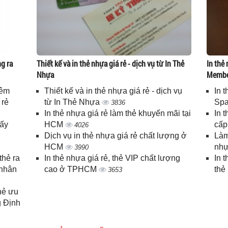
g ra
Thiết kế và in thẻ nhựa giá rẻ - dịch vụ từ In Thẻ
In thẻ 
Nhựa
Memb
iêm
Thiết kế và in thẻ nhựa giá rẻ - dịch vụ
In 
 rẻ
từ In Thẻ Nhựa
Spa
3836
In thẻ nhựa giá rẻ làm thẻ khuyến mãi tại
In 
lấy
HCM
cấ
4026
Dịch vụ in thẻ nhựa giá rẻ chất lượng ở
Làm
HCM
nhự
3990
thẻ ra
In thẻ nhựa giá rẻ, thẻ VIP chất lượng
In 
 nhân
cao ở TPHCM
thẻ
3653
thẻ ưu
g Định