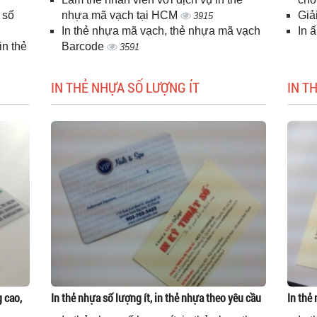
 số
nhựa mã vạch tại HCM
Giả
3915
In thẻ nhựa mã vạch, thẻ nhựa mã vạch
In 
n thẻ
Barcode
3591
IN THẺ NHỰA SỐ LƯỢNG ÍT
IN T
g cao,
In thẻ nhựa số lượng ít, in thẻ nhựa theo yêu cầu
In thẻ