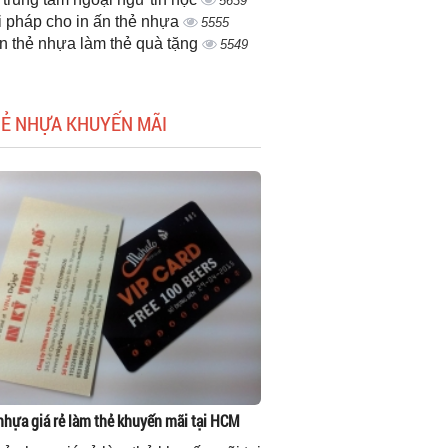
5639
i pháp cho in ấn thẻ nhựa
5555
ấn thẻ nhựa làm thẻ quà tặng
5549
HẺ NHỰA KHUYẾN MÃI
 nhựa giá rẻ làm thẻ khuyến mãi tại HCM