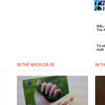
Mẫu t
Thẻ 
Từ k
thiết
IN THẺ NHỰA GIÁ RẺ
IN T