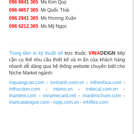
096 9841 365
Ms Kim Quý
096 4657 365
Mr Quốc Thái
096 2941 365
Ms Hương Xuân
096 4212 365
Ms Mỹ Ngọc
Trung tâm in kỹ thuật số
trực thuộc
VINA
DEIGN
tiếp
cận cụ thể nhu cầu thiết kế và in ấn của khách hàng
nhanh dễ dàng qua hệ thống website chuyên biệt cho
Niche Market ngành:
inquangcao.com
-
innhanh.com.vn
-
inthenhua.com
-
inthucdon.com
-
intoroi.vn
-
indecal.com.vn
-
inantem.com
-
innamecard.net
-
inanbrochure.com
-
inancatalogue.com
-
inpp.com.vn
-
inhiflex.com