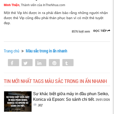
Minh Thiện
, Thành viên của InTheNhua.com
Một thẻ Vip khi được in ra phải đảm bảo rằng những người nhận
được thẻ Vip cũng đều phải thán phục bạn vì có một thẻ tuyệt
đẹp.
8576 lượt xem
ĐỌC TIẾP
Trang chủ
Màu sắc trong in ấn nhanh
Share
Tweet
Share
Pin
Tumblr
0
TIN MỚI NHẤT TAGS MÀU SẮC TRONG IN ẤN NHANH
Sự khác biệt giữa máy in đầu phun Seiko,
Konica và Epson: So sánh chi tiết.
29/01/2026
302