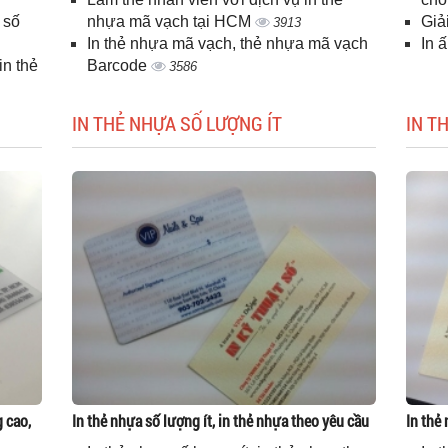
 số
nhựa mã vạch tại HCM
Giả
3913
In thẻ nhựa mã vạch, thẻ nhựa mã vạch
In 
n thẻ
Barcode
3586
IN THẺ NHỰA SỐ LƯỢNG ÍT
IN T
g cao,
In thẻ nhựa số lượng ít, in thẻ nhựa theo yêu cầu
In thẻ