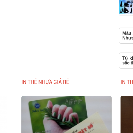
Màu s
Nhựa,
Từ k
sắc t
IN THẺ NHỰA GIÁ RẺ
IN T