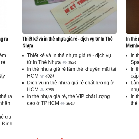
g ra
Thiết kế và in thẻ nhựa giá rẻ - dịch vụ từ In Thẻ
In thẻ 
Nhựa
Memb
iêm
Thiết kế và in thẻ nhựa giá rẻ - dịch vụ
In 
 rẻ
từ In Thẻ Nhựa
Spa
3834
In thẻ nhựa giá rẻ làm thẻ khuyến mãi tại
In 
lấy
HCM
cấ
4024
Dịch vụ in thẻ nhựa giá rẻ chất lượng ở
Làm
HCM
nhự
3988
thẻ ra
In thẻ nhựa giá rẻ, thẻ VIP chất lượng
In 
 nhân
cao ở TPHCM
thẻ
3649
thẻ ưu
g Định