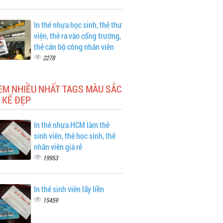
In thẻ nhựa học sinh, thẻ thư
viện, thẻ ra vào cổng trường,
thẻ cán bộ công nhân viên
2278
EM NHIỀU NHẤT TAGS MÀU SẮC
 KẾ ĐẸP
In thẻ nhựa HCM làm thẻ
sinh viên, thẻ học sinh, thẻ
nhân viên giá rẻ
19953
In thẻ sinh viên lấy liền
15459