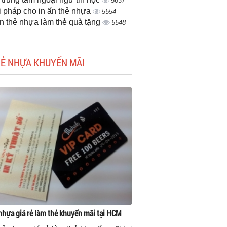
5637
i pháp cho in ấn thẻ nhựa
5554
ấn thẻ nhựa làm thẻ quà tặng
5548
HẺ NHỰA KHUYẾN MÃI
 nhựa giá rẻ làm thẻ khuyến mãi tại HCM