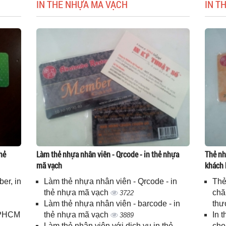
IN THẺ NHỰA MÃ VẠCH
IN T
hẻ
Làm thẻ nhựa nhân viên - Qrcode - in thẻ nhựa
Thẻ nh
mã vạch
khách 
er, in
Làm thẻ nhựa nhân viên - Qrcode - in
Thẻ
n
thẻ nhựa mã vạch
chă
3722
Làm thẻ nhựa nhân viên - barcode - in
thư
 TPHCM
thẻ nhựa mã vạch
In 
3889
Làm thẻ nhân viên với dịch vụ in thẻ
cho