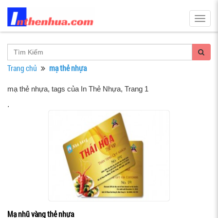
Togg
navig
Trang chủ
mạ thẻ nhựa
mạ thẻ nhựa, tags của In Thẻ Nhựa
, Trang 1
.
Mạ nhũ vàng thẻ nhựa