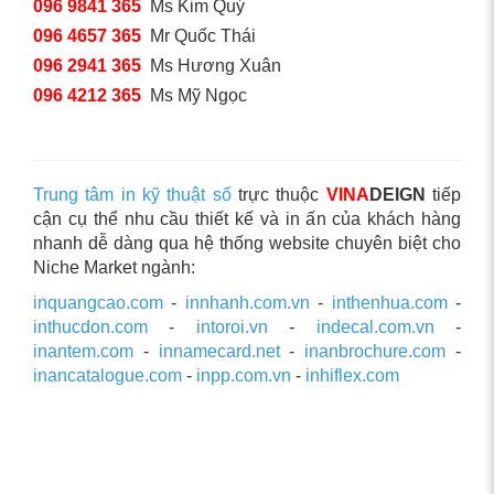
096 9841 365
Ms Kim Quý
096 4657 365
Mr Quốc Thái
096 2941 365
Ms Hương Xuân
096 4212 365
Ms Mỹ Ngọc
Trung tâm in kỹ thuật số
trực thuộc
VINA
DEIGN
tiếp
cận cụ thể nhu cầu thiết kế và in ấn của khách hàng
nhanh dễ dàng qua hệ thống website chuyên biệt cho
Niche Market ngành:
inquangcao.com
-
innhanh.com.vn
-
inthenhua.com
-
inthucdon.com
-
intoroi.vn
-
indecal.com.vn
-
inantem.com
-
innamecard.net
-
inanbrochure.com
-
inancatalogue.com
-
inpp.com.vn
-
inhiflex.com