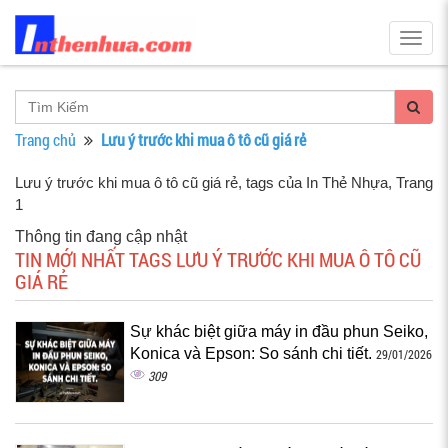
Togg
navig
Trang chủ
Lưu ý trước khi mua ô tô cũ giá rẻ
Lưu ý trước khi mua ô tô cũ giá rẻ, tags của In Thẻ Nhựa
, Trang
1
Thông tin đang cập nhật
TIN MỚI NHẤT TAGS LƯU Ý TRƯỚC KHI MUA Ô TÔ CŨ
GIÁ RẺ
Sự khác biệt giữa máy in đầu phun Seiko,
Konica và Epson: So sánh chi tiết.
29/01/2026
309