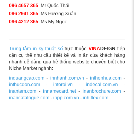
096 4657 365
Mr Quốc Thái
096 2941 365
Ms Hương Xuân
096 4212 365
Ms Mỹ Ngọc
Trung tâm in kỹ thuật số
trực thuộc
VINA
DEIGN
tiếp
cận cụ thể nhu cầu thiết kế và in ấn của khách hàng
nhanh dễ dàng qua hệ thống website chuyên biệt cho
Niche Market ngành:
inquangcao.com
-
innhanh.com.vn
-
inthenhua.com
-
inthucdon.com
-
intoroi.vn
-
indecal.com.vn
-
inantem.com
-
innamecard.net
-
inanbrochure.com
-
inancatalogue.com
-
inpp.com.vn
-
inhiflex.com