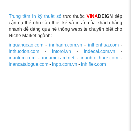
Trung tâm in kỹ thuật số
trực thuộc
VINA
DEIGN
tiếp
cận cụ thể nhu cầu thiết kế và in ấn của khách hàng
nhanh dễ dàng qua hệ thống website chuyên biệt cho
Niche Market ngành:
inquangcao.com
-
innhanh.com.vn
-
inthenhua.com
-
inthucdon.com
-
intoroi.vn
-
indecal.com.vn
-
inantem.com
-
innamecard.net
-
inanbrochure.com
-
inancatalogue.com
-
inpp.com.vn
-
inhiflex.com