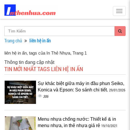
Togg
navig
Trang chủ
liên hệ in ấn
liên hệ in ấn, tags của In Thẻ Nhựa
, Trang 1
Thông tin đang cập nhật
TIN MỚI NHẤT TAGS LIÊN HỆ IN ẤN
Sự khác biệt giữa máy in đầu phun Seiko,
Konica và Epson: So sánh chi tiết.
29/01/2026
306
Menu nhựa chống nước: Thiết kế & in
menu nhựa, in thẻ nhựa giá rẻ
19/10/2021