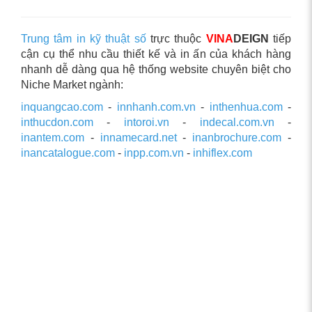
Trung tâm in kỹ thuật số
trực thuộc
VINA
DEIGN
tiếp
cận cụ thể nhu cầu thiết kế và in ấn của khách hàng
nhanh dễ dàng qua hệ thống website chuyên biệt cho
Niche Market ngành:
inquangcao.com
-
innhanh.com.vn
-
inthenhua.com
-
inthucdon.com
-
intoroi.vn
-
indecal.com.vn
-
inantem.com
-
innamecard.net
-
inanbrochure.com
-
inancatalogue.com
-
inpp.com.vn
-
inhiflex.com