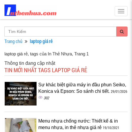
Togg
navig
Trang chủ
laptop giá rẻ
laptop giá rẻ, tags của In Thẻ Nhựa
, Trang 1
Thông tin đang cập nhật
TIN MỚI NHẤT TAGS LAPTOP GIÁ RẺ
Sự khác biệt giữa máy in đầu phun Seiko,
Konica và Epson: So sánh chi tiết.
29/01/2026
302
Menu nhựa chống nước: Thiết kế & in
menu nhựa, in thẻ nhựa giá rẻ
19/10/2021