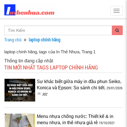
Togg
navig
Trang chủ
laptop chính hãng
laptop chính hãng, tags của In Thẻ Nhựa
, Trang 1
Thông tin đang cập nhật
TIN MỚI NHẤT TAGS LAPTOP CHÍNH HÃNG
Sự khác biệt giữa máy in đầu phun Seiko,
Konica và Epson: So sánh chi tiết.
29/01/2026
302
Menu nhựa chống nước: Thiết kế & in
menu nhựa, in thẻ nhựa giá rẻ
19/10/2021