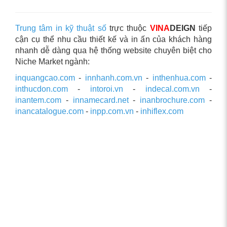
Trung tâm in kỹ thuật số
trực thuộc
VINA
DEIGN
tiếp
cận cụ thể nhu cầu thiết kế và in ấn của khách hàng
nhanh dễ dàng qua hệ thống website chuyên biệt cho
Niche Market ngành:
inquangcao.com
-
innhanh.com.vn
-
inthenhua.com
-
inthucdon.com
-
intoroi.vn
-
indecal.com.vn
-
inantem.com
-
innamecard.net
-
inanbrochure.com
-
inancatalogue.com
-
inpp.com.vn
-
inhiflex.com