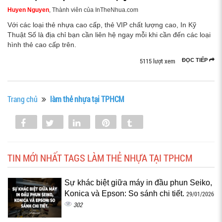
Huyen Nguyen
, Thành viên của InTheNhua.com
Với các loại thẻ nhựa cao cấp, thẻ VIP chất lượng cao, In Kỹ
Thuật Số là địa chỉ bạn cần liên hệ ngay mỗi khi cần đến các loại
hình thẻ cao cấp trên.
5115 lượt xem
ĐỌC TIẾP
Trang chủ
làm thẻ nhựa tại TPHCM
Share
Tweet
Share
Pin
Tumblr
0
TIN MỚI NHẤT TAGS LÀM THẺ NHỰA TẠI TPHCM
Sự khác biệt giữa máy in đầu phun Seiko,
Konica và Epson: So sánh chi tiết.
29/01/2026
302