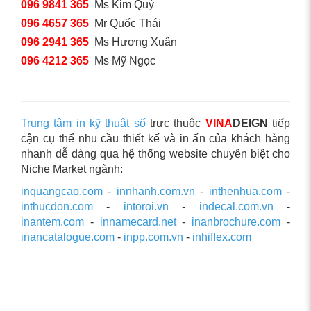
096 9841 365
Ms Kim Quý
096 4657 365
Mr Quốc Thái
096 2941 365
Ms Hương Xuân
096 4212 365
Ms Mỹ Ngọc
Trung tâm in kỹ thuật số
trực thuộc
VINA
DEIGN
tiếp
cận cụ thể nhu cầu thiết kế và in ấn của khách hàng
nhanh dễ dàng qua hệ thống website chuyên biệt cho
Niche Market ngành:
inquangcao.com
-
innhanh.com.vn
-
inthenhua.com
-
inthucdon.com
-
intoroi.vn
-
indecal.com.vn
-
inantem.com
-
innamecard.net
-
inanbrochure.com
-
inancatalogue.com
-
inpp.com.vn
-
inhiflex.com