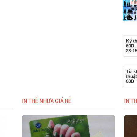
Kỹ t
60D, 
23:15
Từ kh
thuậ
60D
IN THẺ NHỰA GIÁ RẺ
IN T