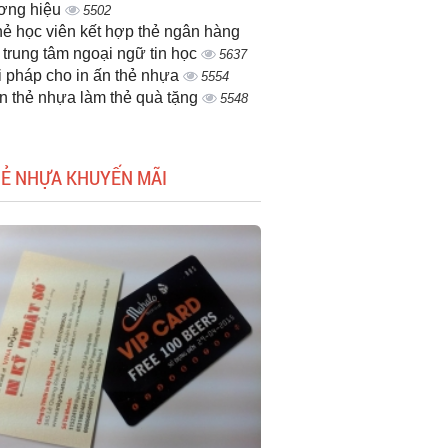
ơng hiệu
5502
thẻ học viên kết hợp thẻ ngân hàng
 trung tâm ngoại ngữ tin học
5637
i pháp cho in ấn thẻ nhựa
5554
ấn thẻ nhựa làm thẻ quà tặng
5548
HẺ NHỰA KHUYẾN MÃI