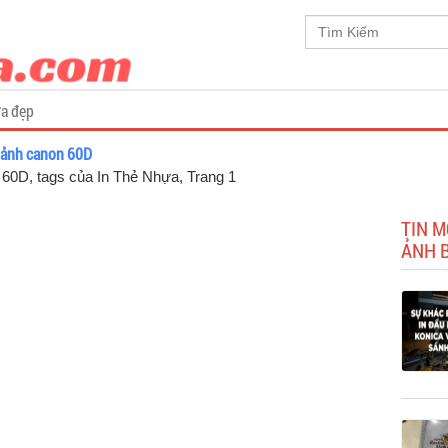
a đẹp
 ảnh canon 60D
 60D, tags của In Thẻ Nhựa
, Trang 1
TIN M
ẢNH 