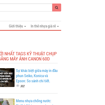
Giới thiệu
In thẻ nhựa giá rẻ
ỚI NHẤT TAGS KỸ THUẬT CHỤP
BẰNG MÁY ẢNH CANON 60D
Sự khác biệt giữa máy in đầu
phun Seiko, Konica và
Epson: So sánh chi tiết.
302
Menu nhựa chống nước: