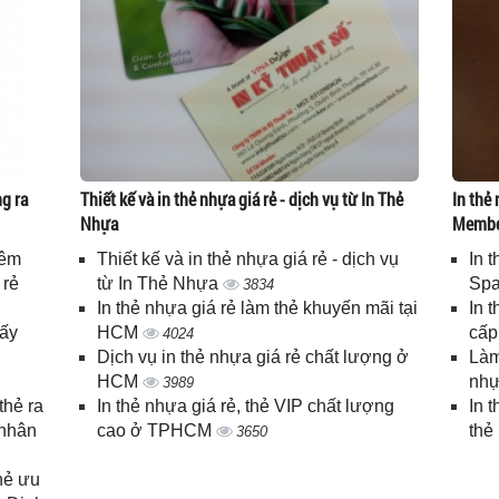
g ra
Thiết kế và in thẻ nhựa giá rẻ - dịch vụ từ In Thẻ
In thẻ 
Nhựa
Memb
iêm
Thiết kế và in thẻ nhựa giá rẻ - dịch vụ
In 
 rẻ
từ In Thẻ Nhựa
Spa
3834
In thẻ nhựa giá rẻ làm thẻ khuyến mãi tại
In 
lấy
HCM
cấ
4024
Dịch vụ in thẻ nhựa giá rẻ chất lượng ở
Làm
HCM
nhự
3989
thẻ ra
In thẻ nhựa giá rẻ, thẻ VIP chất lượng
In 
 nhân
cao ở TPHCM
thẻ
3650
thẻ ưu