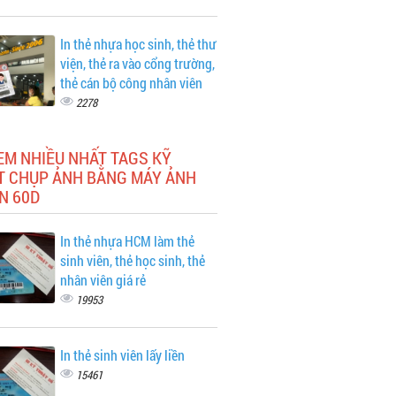
In thẻ nhựa học sinh, thẻ thư
viện, thẻ ra vào cổng trường,
thẻ cán bộ công nhân viên
2278
EM NHIỀU NHẤT TAGS KỸ
T CHỤP ẢNH BẰNG MÁY ẢNH
N 60D
In thẻ nhựa HCM làm thẻ
sinh viên, thẻ học sinh, thẻ
nhân viên giá rẻ
19953
In thẻ sinh viên lấy liền
15461