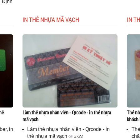
g Định
IN THẺ NHỰA MÃ VẠCH
IN T
hẻ
Làm thẻ nhựa nhân viên - Qrcode - in thẻ nhựa
Thẻ nh
mã vạch
khách 
er, in
Làm thẻ nhựa nhân viên - Qrcode - in
Thẻ
n
thẻ nhựa mã vạch
chă
3722