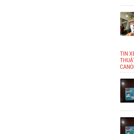
TIN X
THUẬ
CANO