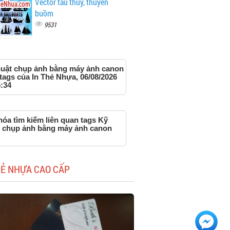
Vector tàu thủy, thuyền
buồm
9531
huật chụp ảnh bằng máy ảnh canon
tags của In Thẻ Nhựa, 06/08/2026
:34
óa tìm kiếm liên quan tags Kỹ
t chụp ảnh bằng máy ảnh canon
HẺ NHỰA CAO CẤP