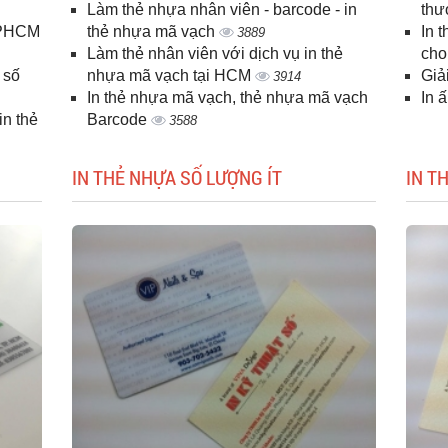
Làm thẻ nhựa nhân viên - barcode - in
thư
 TPHCM
thẻ nhựa mã vạch
In 
3889
Làm thẻ nhân viên với dịch vụ in thẻ
cho
 số
nhựa mã vạch tại HCM
Giả
3914
In thẻ nhựa mã vạch, thẻ nhựa mã vạch
In 
n thẻ
Barcode
3588
IN THẺ NHỰA SỐ LƯỢNG ÍT
IN T