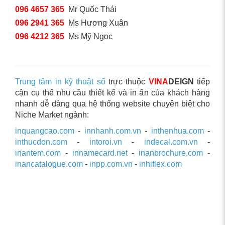
096 4657 365
Mr Quốc Thái
096 2941 365
Ms Hương Xuân
096 4212 365
Ms Mỹ Ngọc
Trung tâm in kỹ thuật số
trực thuộc
VINA
DEIGN
tiếp
cận cụ thể nhu cầu thiết kế và in ấn của khách hàng
nhanh dễ dàng qua hệ thống website chuyên biệt cho
Niche Market ngành:
inquangcao.com
-
innhanh.com.vn
-
inthenhua.com
-
inthucdon.com
-
intoroi.vn
-
indecal.com.vn
-
inantem.com
-
innamecard.net
-
inanbrochure.com
-
inancatalogue.com
-
inpp.com.vn
-
inhiflex.com