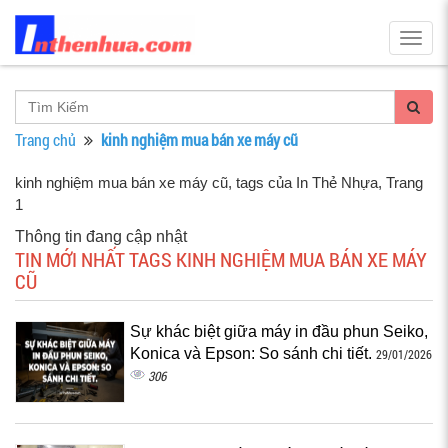
Togg
navig
Trang chủ
kinh nghiệm mua bán xe máy cũ
kinh nghiệm mua bán xe máy cũ, tags của In Thẻ Nhựa
, Trang
1
Thông tin đang cập nhật
TIN MỚI NHẤT TAGS KINH NGHIỆM MUA BÁN XE MÁY
CŨ
Sự khác biệt giữa máy in đầu phun Seiko,
Konica và Epson: So sánh chi tiết.
29/01/2026
306