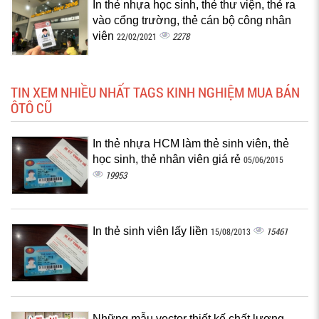
In thẻ nhựa học sinh, thẻ thư viện, thẻ ra
vào cổng trường, thẻ cán bộ công nhân
viên
2278
22/02/2021
TIN XEM NHIỀU NHẤT TAGS KINH NGHIỆM MUA BÁN
ÔTÔ CŨ
In thẻ nhựa HCM làm thẻ sinh viên, thẻ
học sinh, thẻ nhân viên giá rẻ
05/06/2015
19953
In thẻ sinh viên lấy liền
15461
15/08/2013
Những mẫu vector thiết kế chất lượng