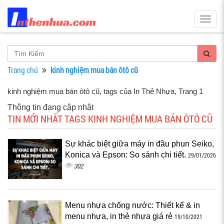
Togg
navig
Trang chủ
kinh nghiệm mua bán ôtô cũ
kinh nghiệm mua bán ôtô cũ, tags của In Thẻ Nhựa
, Trang 1
Thông tin đang cập nhật
TIN MỚI NHẤT TAGS KINH NGHIỆM MUA BÁN ÔTÔ CŨ
Sự khác biệt giữa máy in đầu phun Seiko,
Konica và Epson: So sánh chi tiết.
29/01/2026
302
Menu nhựa chống nước: Thiết kế & in
menu nhựa, in thẻ nhựa giá rẻ
19/10/2021