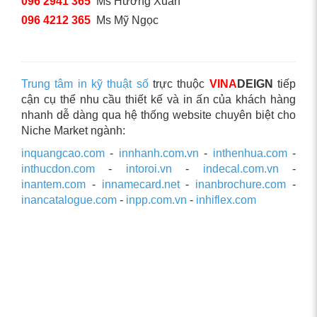
096 2941 365
Ms Hương Xuân
096 4212 365
Ms Mỹ Ngọc
Trung tâm in kỹ thuật số
trực thuộc
VINA
DEIGN
tiếp
cận cụ thể nhu cầu thiết kế và in ấn của khách hàng
nhanh dễ dàng qua hệ thống website chuyên biệt cho
Niche Market ngành:
inquangcao.com
-
innhanh.com.vn
-
inthenhua.com
-
inthucdon.com
-
intoroi.vn
-
indecal.com.vn
-
inantem.com
-
innamecard.net
-
inanbrochure.com
-
inancatalogue.com
-
inpp.com.vn
-
inhiflex.com