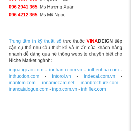
096 2941 365
Ms Hương Xuân
096 4212 365
Ms Mỹ Ngọc
Trung tâm in kỹ thuật số
trực thuộc
VINA
DEIGN
tiếp
cận cụ thể nhu cầu thiết kế và in ấn của khách hàng
nhanh dễ dàng qua hệ thống website chuyên biệt cho
Niche Market ngành:
inquangcao.com
-
innhanh.com.vn
-
inthenhua.com
-
inthucdon.com
-
intoroi.vn
-
indecal.com.vn
-
inantem.com
-
innamecard.net
-
inanbrochure.com
-
inancatalogue.com
-
inpp.com.vn
-
inhiflex.com