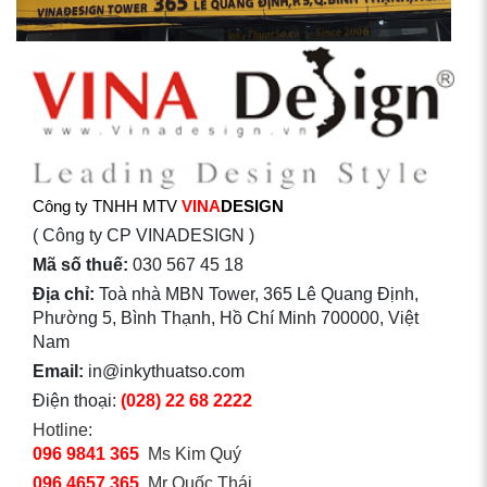
Công ty TNHH MTV
VINA
DESIGN
( Công ty CP VINADESIGN )
Mã số thuế:
030 567 45 18
Địa chỉ:
Toà nhà MBN Tower, 365 Lê Quang Định,
Phường 5, Bình Thạnh, Hồ Chí Minh 700000, Việt
Nam
Email:
in@inkythuatso.com
Điện thoại:
(028) 22 68 2222
Hotline:
096 9841 365
Ms Kim Quý
096 4657 365
Mr Quốc Thái