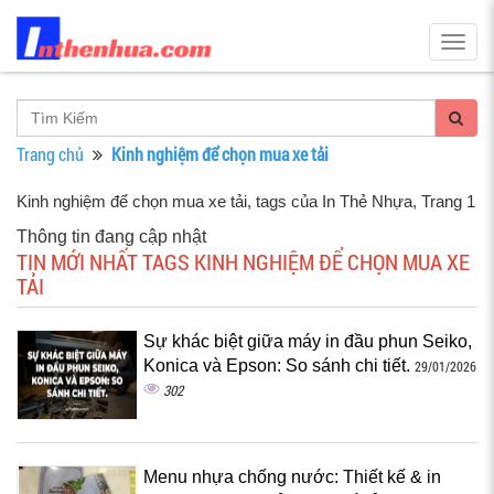
Togg
navig
Trang chủ
Kinh nghiệm để chọn mua xe tải
Kinh nghiệm để chọn mua xe tải, tags của In Thẻ Nhựa
, Trang 1
Thông tin đang cập nhật
TIN MỚI NHẤT TAGS KINH NGHIỆM ĐỂ CHỌN MUA XE
TẢI
Sự khác biệt giữa máy in đầu phun Seiko,
Konica và Epson: So sánh chi tiết.
29/01/2026
302
Menu nhựa chống nước: Thiết kế & in