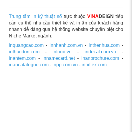
Trung tâm in kỹ thuật số
trực thuộc
VINA
DEIGN
tiếp
cận cụ thể nhu cầu thiết kế và in ấn của khách hàng
nhanh dễ dàng qua hệ thống website chuyên biệt cho
Niche Market ngành:
inquangcao.com
-
innhanh.com.vn
-
inthenhua.com
-
inthucdon.com
-
intoroi.vn
-
indecal.com.vn
-
inantem.com
-
innamecard.net
-
inanbrochure.com
-
inancatalogue.com
-
inpp.com.vn
-
inhiflex.com