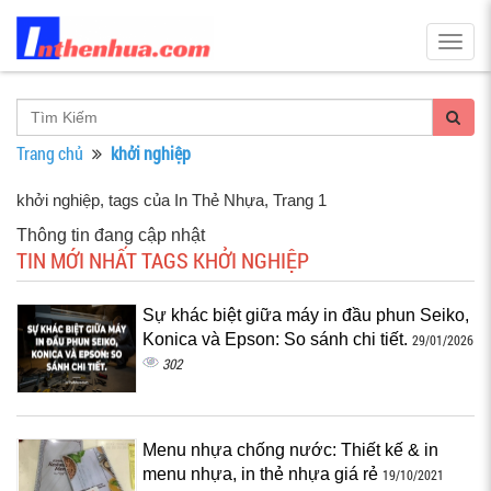
Togg
navig
Trang chủ
khởi nghiệp
khởi nghiệp, tags của In Thẻ Nhựa
, Trang 1
Thông tin đang cập nhật
TIN MỚI NHẤT TAGS KHỞI NGHIỆP
Sự khác biệt giữa máy in đầu phun Seiko,
Konica và Epson: So sánh chi tiết.
29/01/2026
302
Menu nhựa chống nước: Thiết kế & in
menu nhựa, in thẻ nhựa giá rẻ
19/10/2021