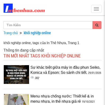
Togg
navig
Trang chủ
khỏi nghiệp online
khỏi nghiệp online, tags của In Thẻ Nhựa
, Trang 1
Thông tin đang cập nhật
TIN MỚI NHẤT TAGS KHỎI NGHIỆP ONLINE
Sự khác biệt giữa máy in đầu phun Seiko,
Konica và Epson: So sánh chi tiết.
29/01/2026
302
Menu nhựa chống nước: Thiết kế & in
menu nhựa, in thẻ nhựa giá rẻ
19/10/2021