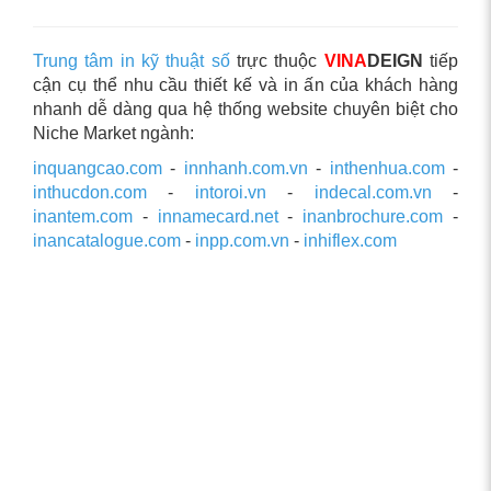
Trung tâm in kỹ thuật số
trực thuộc
VINA
DEIGN
tiếp
cận cụ thể nhu cầu thiết kế và in ấn của khách hàng
nhanh dễ dàng qua hệ thống website chuyên biệt cho
Niche Market ngành:
inquangcao.com
-
innhanh.com.vn
-
inthenhua.com
-
inthucdon.com
-
intoroi.vn
-
indecal.com.vn
-
inantem.com
-
innamecard.net
-
inanbrochure.com
-
inancatalogue.com
-
inpp.com.vn
-
inhiflex.com