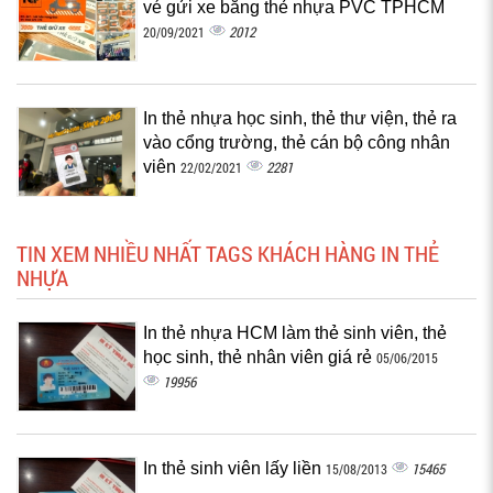
vé gửi xe bằng thẻ nhựa PVC TPHCM
2012
20/09/2021
In thẻ nhựa học sinh, thẻ thư viện, thẻ ra
vào cổng trường, thẻ cán bộ công nhân
viên
2281
22/02/2021
TIN XEM NHIỀU NHẤT TAGS KHÁCH HÀNG IN THẺ
NHỰA
In thẻ nhựa HCM làm thẻ sinh viên, thẻ
học sinh, thẻ nhân viên giá rẻ
05/06/2015
19956
In thẻ sinh viên lấy liền
15465
15/08/2013