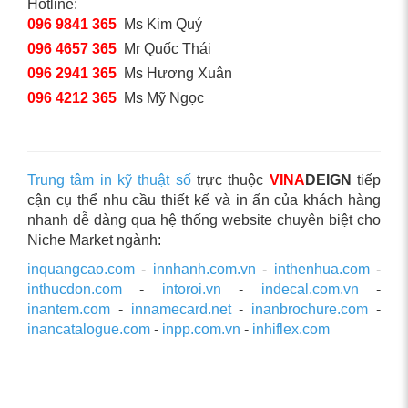
Hotline:
096 9841 365
Ms Kim Quý
096 4657 365
Mr Quốc Thái
096 2941 365
Ms Hương Xuân
096 4212 365
Ms Mỹ Ngọc
Trung tâm in kỹ thuật số
trực thuộc
VINA
DEIGN
tiếp
cận cụ thể nhu cầu thiết kế và in ấn của khách hàng
nhanh dễ dàng qua hệ thống website chuyên biệt cho
Niche Market ngành:
inquangcao.com
-
innhanh.com.vn
-
inthenhua.com
-
inthucdon.com
-
intoroi.vn
-
indecal.com.vn
-
inantem.com
-
innamecard.net
-
inanbrochure.com
-
inancatalogue.com
-
inpp.com.vn
-
inhiflex.com