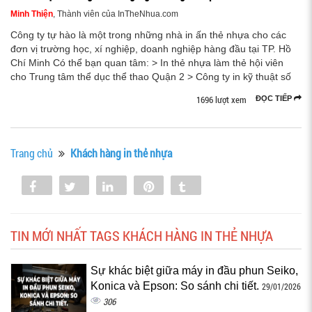
Minh Thiện
, Thành viên của InTheNhua.com
Công ty tự hào là một trong những nhà in ấn thẻ nhựa cho các
đơn vị trường học, xí nghiệp, doanh nghiệp hàng đầu tại TP. Hồ
Chí Minh Có thể bạn quan tâm: > In thẻ nhựa làm thẻ hội viên
cho Trung tâm thể dục thể thao Quận 2 > Công ty in kỹ thuật số
1696 lượt xem
ĐỌC TIẾP
Trang chủ
Khách hàng in thẻ nhựa
Share
Tweet
Share
Pin
Tumblr
0
TIN MỚI NHẤT TAGS KHÁCH HÀNG IN THẺ NHỰA
Sự khác biệt giữa máy in đầu phun Seiko,
Konica và Epson: So sánh chi tiết.
29/01/2026
306