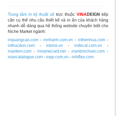
Trung tâm in kỹ thuật số
trực thuộc
VINA
DEIGN
tiếp
cận cụ thể nhu cầu thiết kế và in ấn của khách hàng
nhanh dễ dàng qua hệ thống website chuyên biệt cho
Niche Market ngành:
inquangcao.com
-
innhanh.com.vn
-
inthenhua.com
-
inthucdon.com
-
intoroi.vn
-
indecal.com.vn
-
inantem.com
-
innamecard.net
-
inanbrochure.com
-
inancatalogue.com
-
inpp.com.vn
-
inhiflex.com