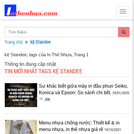
Togg
navig
Trang chủ
kệ Standee
kệ Standee, tags của In Thẻ Nhựa
, Trang 1
Thông tin đang cập nhật
TIN MỚI NHẤT TAGS KỆ STANDEE
Sự khác biệt giữa máy in đầu phun Seiko,
Konica và Epson: So sánh chi tiết.
29/01/2026
308
Menu nhựa chống nước: Thiết kế & in
menu nhựa, in thẻ nhựa giá rẻ
19/10/2021