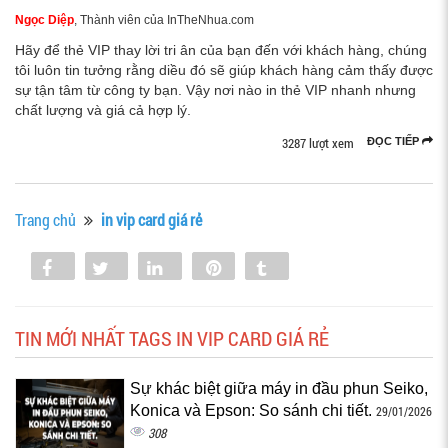
Ngọc Diệp
, Thành viên của InTheNhua.com
Hãy để thẻ VIP thay lời tri ân của bạn đến với khách hàng, chúng
tôi luôn tin tưởng rằng diều đó sẽ giúp khách hàng cảm thấy được
sự tận tâm từ công ty bạn. Vậy nơi nào in thẻ VIP nhanh nhưng
chất lượng và giá cả hợp lý.
3287 lượt xem
ĐỌC TIẾP
Trang chủ
in vip card giá rẻ
Share
Tweet
Share
Pin
Tumblr
0
TIN MỚI NHẤT TAGS IN VIP CARD GIÁ RẺ
Sự khác biệt giữa máy in đầu phun Seiko,
Konica và Epson: So sánh chi tiết.
29/01/2026
308