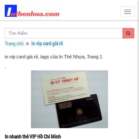
Togg
navig
Trang chủ
in vip card giá rẻ
in vip card giá rẻ, tags của In Thẻ Nhựa
, Trang 1
.
In nhanh thẻ VIP Hồ Chí Minh