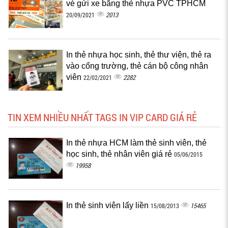
vé gửi xe bằng thẻ nhựa PVC TPHCM
2013
20/09/2021
In thẻ nhựa học sinh, thẻ thư viện, thẻ ra
vào cổng trường, thẻ cán bộ công nhân
viên
2282
22/02/2021
TIN XEM NHIỀU NHẤT TAGS IN VIP CARD GIÁ RẺ
In thẻ nhựa HCM làm thẻ sinh viên, thẻ
học sinh, thẻ nhân viên giá rẻ
05/06/2015
19958
In thẻ sinh viên lấy liền
15465
15/08/2013