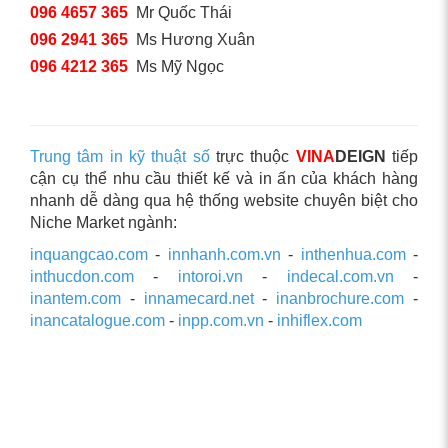
096 4657 365
Mr Quốc Thái
096 2941 365
Ms Hương Xuân
096 4212 365
Ms Mỹ Ngọc
Trung tâm in kỹ thuật số
trực thuộc
VINA
DEIGN
tiếp
cận cụ thể nhu cầu thiết kế và in ấn của khách hàng
nhanh dễ dàng qua hệ thống website chuyên biệt cho
Niche Market ngành:
inquangcao.com
-
innhanh.com.vn
-
inthenhua.com
-
inthucdon.com
-
intoroi.vn
-
indecal.com.vn
-
inantem.com
-
innamecard.net
-
inanbrochure.com
-
inancatalogue.com
-
inpp.com.vn
-
inhiflex.com