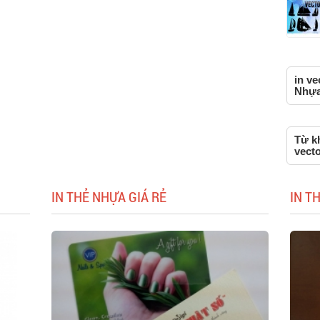
in ve
Nhựa,
Từ kh
vect
IN THẺ NHỰA GIÁ RẺ
IN T