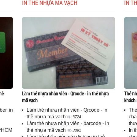
IN THẺ NHỰA MÃ VẠCH
IN T
hẻ
Làm thẻ nhựa nhân viên - Qrcode - in thẻ nhựa
Thẻ nh
mã vạch
khách 
er, in
Làm thẻ nhựa nhân viên - Qrcode - in
Thẻ
n
thẻ nhựa mã vạch
chă
3724
Làm thẻ nhựa nhân viên - barcode - in
thư
 TPHCM
thẻ nhựa mã vạch
In 
3891
Làm thẻ nhân viên với dịch vụ in thẻ
cho