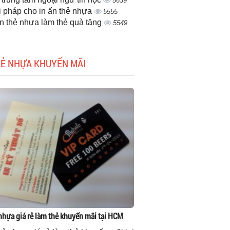
5639
i pháp cho in ấn thẻ nhựa
5555
ấn thẻ nhựa làm thẻ quà tặng
5549
HẺ NHỰA KHUYẾN MÃI
 nhựa giá rẻ làm thẻ khuyến mãi tại HCM