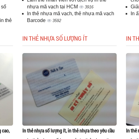
 số
nhựa mã vạch tại HCM
Giả
3916
In thẻ nhựa mã vạch, thẻ nhựa mã vạch
In 
n thẻ
Barcode
3592
IN THẺ NHỰA SỐ LƯỢNG ÍT
IN T
g cao,
In thẻ nhựa số lượng ít, in thẻ nhựa theo yêu cầu
In thẻ