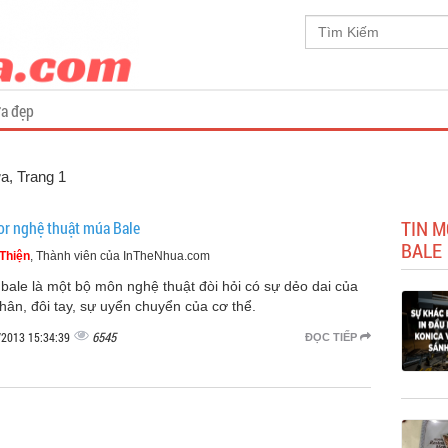
a đẹp
ựa
, Trang 1
TIN M
or nghệ thuật múa Bale
BALE
Thiện
, Thành viên của InTheNhua.com
bale là một bộ môn nghệ thuật đòi hỏi có sự dẻo dai của
chân, đôi tay, sự uyển chuyển của cơ thể.
6545
/2013 15:34:39
ĐỌC TIẾP