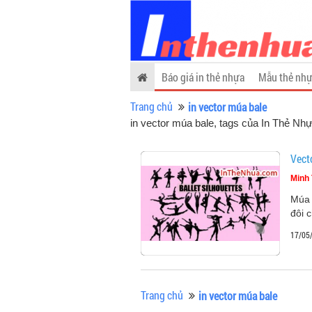
Báo giá in thẻ nhựa
Mẫu thẻ nhự
Trang chủ
in vector múa bale
in vector múa bale, tags của In Thẻ Nh
Vect
Minh 
Múa 
đôi 
17/05
Trang chủ
in vector múa bale