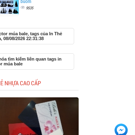
buồm
9535
ctor múa bale, tags của In Thẻ
 08/08/2026 22:31:38
óa tìm kiếm liên quan tags in
or múa bale
HẺ NHỰA CAO CẤP