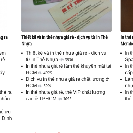
g ra
Thiết kế và in thẻ nhựa giá rẻ - dịch vụ từ In Thẻ
In thẻ 
Nhựa
Memb
iêm
Thiết kế và in thẻ nhựa giá rẻ - dịch vụ
In 
 rẻ
từ In Thẻ Nhựa
Spa
3836
In thẻ nhựa giá rẻ làm thẻ khuyến mãi tại
In 
lấy
HCM
cấ
4026
Dịch vụ in thẻ nhựa giá rẻ chất lượng ở
Làm
HCM
nhự
3991
thẻ ra
In thẻ nhựa giá rẻ, thẻ VIP chất lượng
In 
 nhân
cao ở TPHCM
thẻ
3653
thẻ ưu
g Định