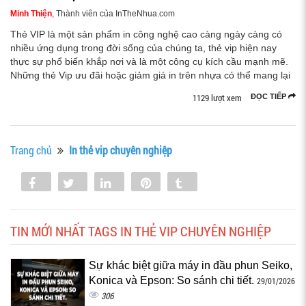
Minh Thiện
, Thành viên của InTheNhua.com
Thẻ VIP là một sản phẩm in công nghệ cao càng ngày càng có
nhiều ứng dụng trong đời sống của chúng ta, thẻ vip hiện nay
thực sự phổ biến khắp nơi và là một công cụ kích cầu mạnh mẽ.
Những thẻ Vip ưu đãi hoặc giảm giá in trên nhựa có thể mang lại
1129 lượt xem
ĐỌC TIẾP
Trang chủ
In thẻ vip chuyên nghiệp
Share
Tweet
Share
Pin
Tumblr
0
TIN MỚI NHẤT TAGS IN THẺ VIP CHUYÊN NGHIỆP
Sự khác biệt giữa máy in đầu phun Seiko,
Konica và Epson: So sánh chi tiết.
29/01/2026
306