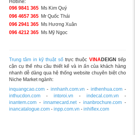
Hotline:
096 9841 365
Ms Kim Quý
096 4657 365
Mr Quốc Thái
096 2941 365
Ms Hương Xuân
096 4212 365
Ms Mỹ Ngọc
Trung tâm in kỹ thuật số
trực thuộc
VINA
DEIGN
tiếp
cận cụ thể nhu cầu thiết kế và in ấn của khách hàng
nhanh dễ dàng qua hệ thống website chuyên biệt cho
Niche Market ngành:
inquangcao.com
-
innhanh.com.vn
-
inthenhua.com
-
inthucdon.com
-
intoroi.vn
-
indecal.com.vn
-
inantem.com
-
innamecard.net
-
inanbrochure.com
-
inancatalogue.com
-
inpp.com.vn
-
inhiflex.com