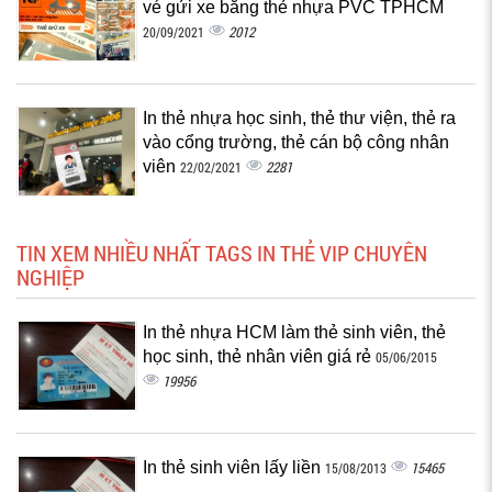
vé gửi xe bằng thẻ nhựa PVC TPHCM
2012
20/09/2021
In thẻ nhựa học sinh, thẻ thư viện, thẻ ra
vào cổng trường, thẻ cán bộ công nhân
viên
2281
22/02/2021
TIN XEM NHIỀU NHẤT TAGS IN THẺ VIP CHUYÊN
NGHIỆP
In thẻ nhựa HCM làm thẻ sinh viên, thẻ
học sinh, thẻ nhân viên giá rẻ
05/06/2015
19956
In thẻ sinh viên lấy liền
15465
15/08/2013