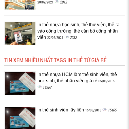
2012
20/09/2021
In thẻ nhựa học sinh, thẻ thư viện, thẻ ra
vào cổng trường, thẻ cán bộ công nhân
viên
2282
22/02/2021
TIN XEM NHIỀU NHẤT TAGS IN THẺ TỪ GIÁ RẺ
In thẻ nhựa HCM làm thẻ sinh viên, thẻ
học sinh, thẻ nhân viên giá rẻ
05/06/2015
19957
In thẻ sinh viên lấy liền
15465
15/08/2013