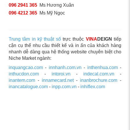
096 2941 365
Ms Hương Xuân
096 4212 365
Ms Mỹ Ngọc
Trung tâm in kỹ thuật số
trực thuộc
VINA
DEIGN
tiếp
cận cụ thể nhu cầu thiết kế và in ấn của khách hàng
nhanh dễ dàng qua hệ thống website chuyên biệt cho
Niche Market ngành:
inquangcao.com
-
innhanh.com.vn
-
inthenhua.com
-
inthucdon.com
-
intoroi.vn
-
indecal.com.vn
-
inantem.com
-
innamecard.net
-
inanbrochure.com
-
inancatalogue.com
-
inpp.com.vn
-
inhiflex.com