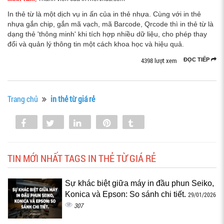
In thẻ từ là một dịch vụ in ấn của in thẻ nhựa. Cùng với in thẻ
nhựa gắn chip, gắn mã vạch, mã Barcode, Qrcode thì in thẻ từ là
dạng thẻ 'thông minh' khi tích hợp nhiều dữ liệu, cho phép thay
đổi và quản lý thông tin một cách khoa học và hiệu quả.
4398 lượt xem
ĐỌC TIẾP
Trang chủ
in thẻ từ giá rẻ
Share
Tweet
Share
Pin
Tumblr
0
TIN MỚI NHẤT TAGS IN THẺ TỪ GIÁ RẺ
Sự khác biệt giữa máy in đầu phun Seiko,
Konica và Epson: So sánh chi tiết.
29/01/2026
307