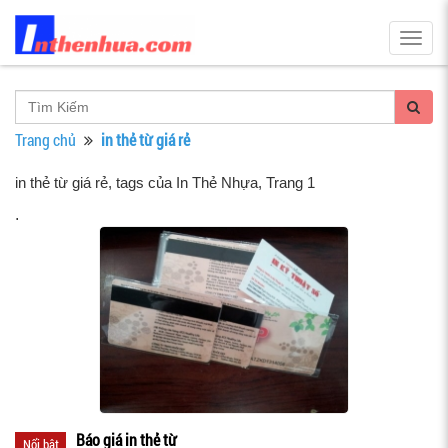
Togg
navig
Trang chủ
in thẻ từ giá rẻ
in thẻ từ giá rẻ, tags của In Thẻ Nhựa
, Trang 1
.
Báo giá in thẻ từ
Nổi bật