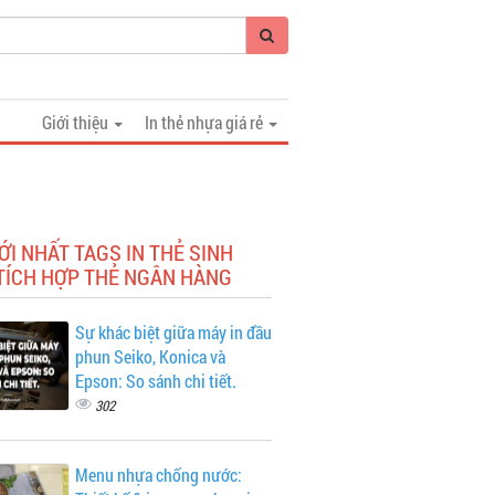
Giới thiệu
In thẻ nhựa giá rẻ
ỚI NHẤT TAGS IN THẺ SINH
 TÍCH HỢP THẺ NGÂN HÀNG
Sự khác biệt giữa máy in đầu
phun Seiko, Konica và
Epson: So sánh chi tiết.
302
Menu nhựa chống nước: