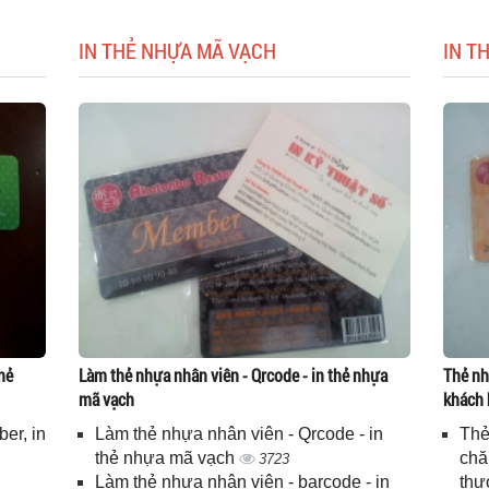
IN THẺ NHỰA MÃ VẠCH
IN T
hẻ
Làm thẻ nhựa nhân viên - Qrcode - in thẻ nhựa
Thẻ nh
mã vạch
khách 
er, in
Làm thẻ nhựa nhân viên - Qrcode - in
Thẻ
n
thẻ nhựa mã vạch
chă
3723
Làm thẻ nhựa nhân viên - barcode - in
thư