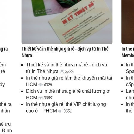
g ra
Thiết kế và in thẻ nhựa giá rẻ - dịch vụ từ In Thẻ
In thẻ 
Nhựa
Memb
iêm
Thiết kế và in thẻ nhựa giá rẻ - dịch vụ
In 
 rẻ
từ In Thẻ Nhựa
Spa
3835
In thẻ nhựa giá rẻ làm thẻ khuyến mãi tại
In 
lấy
HCM
cấ
4025
Dịch vụ in thẻ nhựa giá rẻ chất lượng ở
Làm
HCM
nhự
3989
thẻ ra
In thẻ nhựa giá rẻ, thẻ VIP chất lượng
In 
 nhân
cao ở TPHCM
thẻ
3651
thẻ ưu
g Định