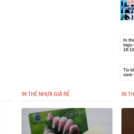
In th
tags 
18:12
Từ kh
sinh 
IN THẺ NHỰA GIÁ RẺ
IN T