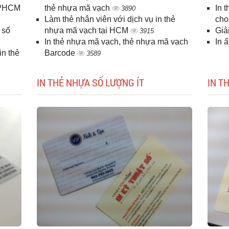
 TPHCM
thẻ nhựa mã vạch
In 
3890
Làm thẻ nhân viên với dịch vụ in thẻ
cho
 số
nhựa mã vạch tại HCM
Giả
3915
In thẻ nhựa mã vạch, thẻ nhựa mã vạch
In 
n thẻ
Barcode
3589
IN THẺ NHỰA SỐ LƯỢNG ÍT
IN T