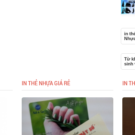
in th
Nhựa,
Từ kh
sinh
IN THẺ NHỰA GIÁ RẺ
IN T