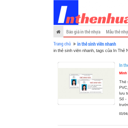
Báo giá in thẻ nhựa
Mẫu thẻ nhự
Trang chủ
in thẻ sinh viên nhanh
in thẻ sinh viên nhanh, tags của In Thẻ
In th
Minh 
Thẻ 
PVC,
lưu 
Số - 
trườ
03/04