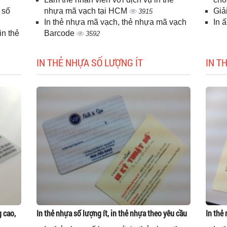
 số
nhựa mã vạch tại HCM
Giả
3915
In thẻ nhựa mã vạch, thẻ nhựa mã vạch
In 
n thẻ
Barcode
3592
IN THẺ NHỰA SỐ LƯỢNG ÍT
IN T
g cao,
In thẻ nhựa số lượng ít, in thẻ nhựa theo yêu cầu
In thẻ