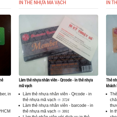
IN THẺ NHỰA MÃ VẠCH
IN T
hẻ
Làm thẻ nhựa nhân viên - Qrcode - in thẻ nhựa
Thẻ nh
mã vạch
khách 
er, in
Làm thẻ nhựa nhân viên - Qrcode - in
Thẻ
n
thẻ nhựa mã vạch
chă
3724
Làm thẻ nhựa nhân viên - barcode - in
thư
 TPHCM
thẻ nhựa mã vạch
In 
3891
Làm thẻ nhân viên với dịch vụ in thẻ
cho