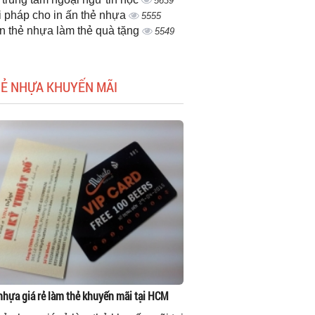
5639
i pháp cho in ấn thẻ nhựa
5555
ấn thẻ nhựa làm thẻ quà tặng
5549
HẺ NHỰA KHUYẾN MÃI
 nhựa giá rẻ làm thẻ khuyến mãi tại HCM