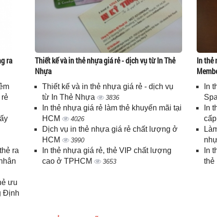
g ra
Thiết kế và in thẻ nhựa giá rẻ - dịch vụ từ In Thẻ
In thẻ 
Nhựa
Memb
iêm
Thiết kế và in thẻ nhựa giá rẻ - dịch vụ
In 
 rẻ
từ In Thẻ Nhựa
Spa
3836
In thẻ nhựa giá rẻ làm thẻ khuyến mãi tại
In 
lấy
HCM
cấ
4026
Dịch vụ in thẻ nhựa giá rẻ chất lượng ở
Làm
HCM
nhự
3990
thẻ ra
In thẻ nhựa giá rẻ, thẻ VIP chất lượng
In 
 nhân
cao ở TPHCM
thẻ
3653
thẻ ưu
g Định